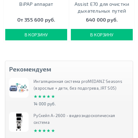
BiPAP аппарат
Assist E70 для очистки
дыхательных путей
От 355 600 руб.
640 000 руб.
В КОРЗИНУ
В КОРЗИНУ
Рекомендуем
Ингаляционная система proMEDANZ Seasons
(взрослые + дети, без подогрева, JRT S05)
★★★★★
★★★★★
14 000 руб.
РуСкейп А-2600 - видеоэндоскопическая
система
★★★★★
★★★★★