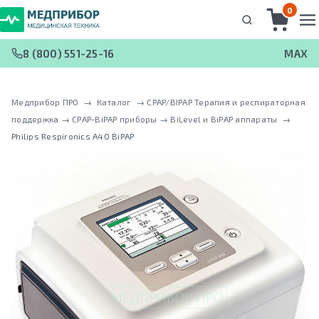
0
8 (800) 551-25-16
MAX
Медприбор ПРО
 → 
Каталог
 → 
CPAP/BIPAP Терапия и респираторная
поддержка
 → 
CPAP-BiPAP приборы
 → 
BiLevel и BiPAP аппараты
 → 
Philips Respironics A40 BiPAP