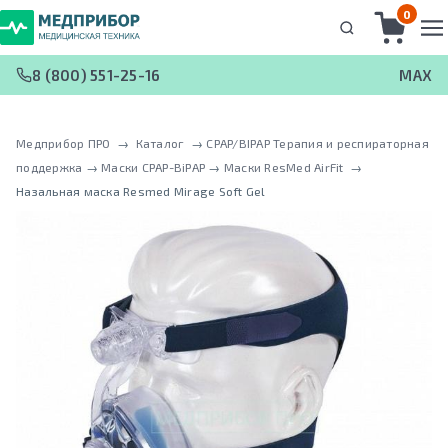
0
8 (800) 551-25-16
MAX
Медприбор ПРО
 → 
Каталог
 → 
CPAP/BIPAP Терапия и респираторная
поддержка
 → 
Маски CPAP-BiPAP
 → 
Маски ResMed AirFit
 → 
Назальная маска Resmed Mirage Soft Gel