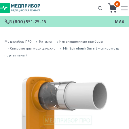
0
8 (800) 551-25-16
MAX
Медприбор ПРО
 → 
Каталог
 → 
Ингаляционные приборы
 → 
Спирометры медицинские
 → 
Mir Spirobank Smart - спирометр
портативный