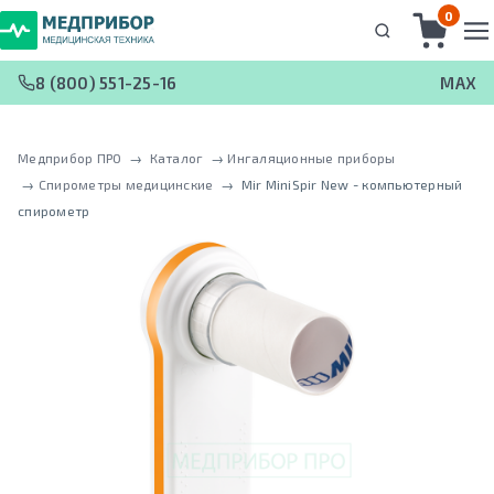
0
8 (800) 551-25-16
MAX
Медприбор ПРО
 → 
Каталог
 → 
Ингаляционные приборы
 → 
Спирометры медицинские
 → 
Mir MiniSpir New - компьютерный
спирометр