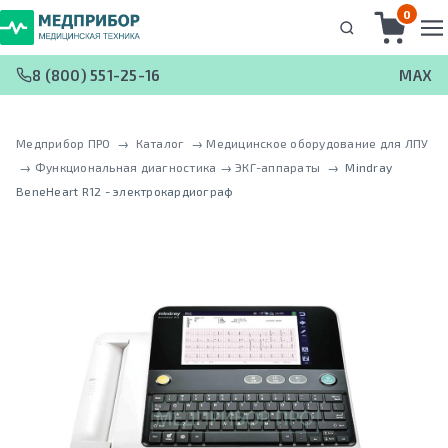
0
8 (800) 551-25-16
MAX
Медприбор ПРО
 → 
Каталог
 → 
Медицинское оборудование для ЛПУ
 → 
Функциональная диагностика
 → 
ЭКГ-аппараты
 → 
Mindray
BeneHeart R12 - электрокардиограф