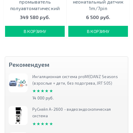
промыватель
неонатальный датчик
полуавтоматический
1m/7pin
349 580 руб.
6 500 руб.
В КОРЗИНУ
В КОРЗИНУ
Рекомендуем
Ингаляционная система proMEDANZ Seasons
(взрослые + дети, без подогрева, JRT S05)
★★★★★
★★★★★
14 000 руб.
РуСкейп А-2600 - видеоэндоскопическая
система
★★★★★
★★★★★