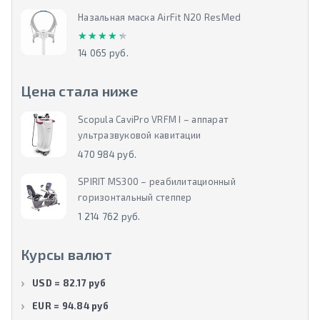
Назальная маска AirFit N20 ResMed
★★★★★
★★★★★
14 065 руб.
Цена стала ниже
Scopula CaviPro VRFM I – аппарат
ультразвуковой кавитации
470 984 руб.
SPIRIT MS300 – реабилитационный
горизонтальный степпер
1 214 762 руб.
Курсы валют
USD = 82.17 руб
EUR = 94.84 руб