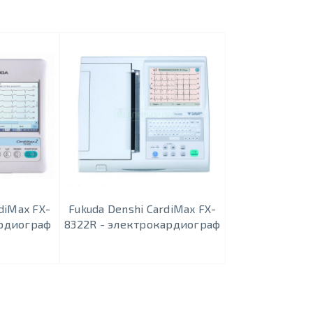
diMax FX-
Fukuda Denshi CardiMax FX-
ардиограф
8322R - электрокардиограф