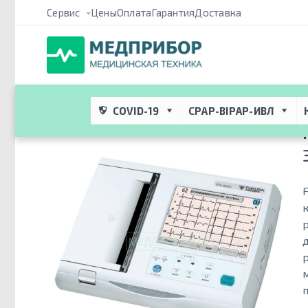
Сервис
Цены
Оплата
Гарантия
Доставка
Медприбор ПРО
 → 
Каталог
 → 
Медицинское оборудование дл
8222 - электрокардиограф
COVID-19
CPAP-BIPAP-ИВЛ