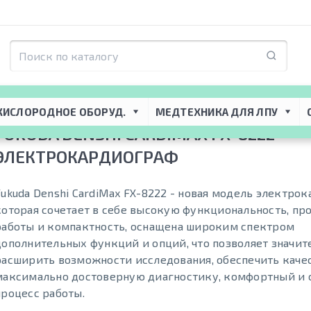
я ЛПУ
 → 
Функциональная диагностика
 → 
ЭКГ-аппараты
 → 
Fukuda Denshi
КИСЛОРОДНОЕ ОБОРУД.
МЕДТЕХНИКА ДЛЯ ЛПУ
FUKUDA DENSHI CARDIMAX FX-8222 -
ЭЛЕКТРОКАРДИОГРАФ
Fukuda Denshi CardiMax FX-8222 - новая модель электро
которая сочетает в себе высокую функциональность, пр
работы и компактность, оснащена широким спектром
дополнительных функций и опций, что позволяет значит
расширить возможности исследования, обеспечить каче
максимально достоверную диагностику, комфортный и 
процесс работы.