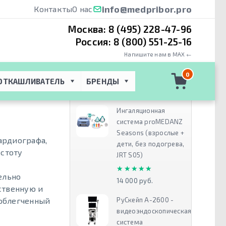
info@medpribor.pro
Контакты
О нас
Москва:
8 (495) 228-47-96
Россия:
8 (800) 551-25-16
Напишите нам в MAX ←
 CardiMax FX-
0
ОТКАШЛИВАТЕЛЬ
БРЕНДЫ
Рекомендуем
Ингаляционная
система proMEDANZ
Seasons (взрослые +
кардиографа,
дети, без подогрева,
остоту
JRT S05)
★★★★★
★★★★★
ельно
14 000 руб.
ственную и
РуСкейп А-2600 -
облегченный
видеоэндоскопическая
система