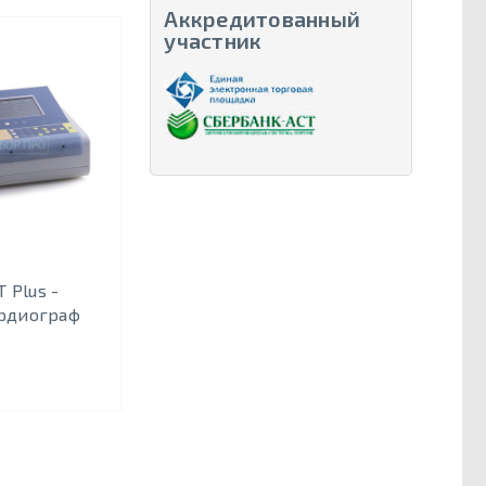
Аккредитованный
участник
T Plus -
рдиограф