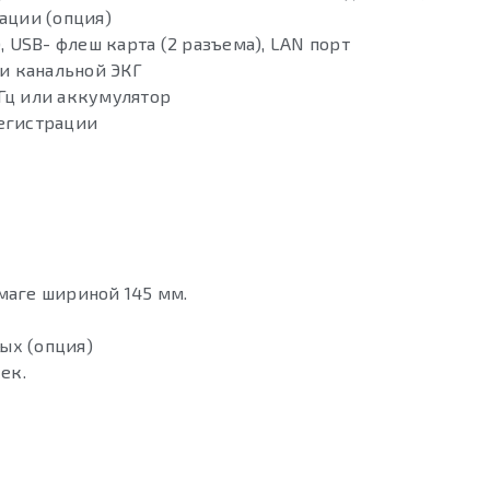
ации (опция)
, USB- флеш карта (2 разъема), LAN порт
ти канальной ЭКГ
Гц или аккумулятор
егистрации
маге шириной 145 мм.
ых (опция)
сек.