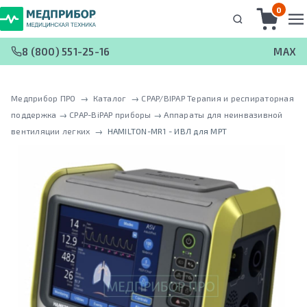
0
8 (800) 551-25-16
MAX
Медприбор ПРО
 → 
Каталог
 → 
CPAP/BIPAP Терапия и респираторная
поддержка
 → 
CPAP-BiPAP приборы
 → 
Аппараты для неинвазивной
вентиляции легких
 → 
HAMILTON-MR1 - ИВЛ для МРТ