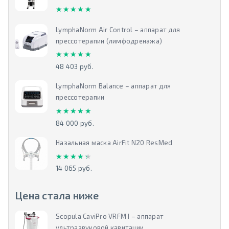
★★★★★
★★★★★
LymphaNorm Air Control – аппарат для
прессотерапии (лимфодренажа)
★★★★★
★★★★★
48 403 руб.
LymphaNorm Balance – аппарат для
прессотерапии
★★★★★
★★★★★
84 000 руб.
Назальная маска AirFit N20 ResMed
★★★★★
★★★★★
14 065 руб.
Цена стала ниже
Scopula CaviPro VRFM I – аппарат
ультразвуковой кавитации