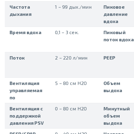
Частота
1 – 99 дых./мин
Пиковое
дыхания
давление
вдоха
Время вдоха
0,1 – 3 сек.
Пиковый
поток вдоха
Поток
2 – 220 л/мин
PEEP
Вентиляция
5 – 80 см H2O
Объем
управляемая
выдоха
по
Вентиляция с
0 – 80 см H2O
Минутный
поддержкой
объем
давления PSV
выдоха
PEEP/CPAP
0 – 40 см H2O
Частота