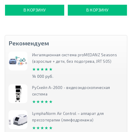
В КОРЗИНУ
В КОРЗИНУ
Рекомендуем
Ингаляционная система proMEDANZ Seasons
(взрослые + дети, без подогрева, JRT S05)
★★★★★
★★★★★
14 000 руб.
РуСкейп А-2600 - видеоэндоскопическая
система
★★★★★
★★★★★
LymphaNorm Air Control – аппарат для
прессотерапии (лимфодренажа)
★★★★★
★★★★★