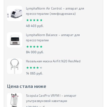
LymphaNorm Air Control – аппарат для
прессотерапии (лимфодренажа)
★★★★★
★★★★★
48 403 руб.
LymphaNorm Balance – аппарат для
прессотерапии
★★★★★
★★★★★
84 000 руб.
Назальная маска AirFit N20 ResMed
★★★★★
★★★★★
14 065 руб.
Цена стала ниже
Scopula CaviPro VRFM I – аппарат
ультразвуковой кавитации