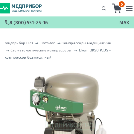
0
8 (800) 551-25-16
MAX
Медприбор ПРО
 → 
Каталог
 → 
Компрессоры медицинские
 → 
Стоматологические компрессоры
 → 
Ekom DK50 PLUS -
кoмпрeccoр безмасляный