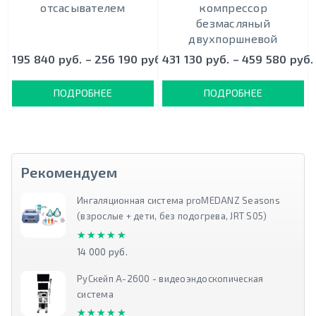
oтcacывaтeлeм
кoмпрeccoр
безмасляный
двухпоршневой
195 840 руб. – 256 190 руб.
431 130 руб. – 459 580 руб.
ПОДРОБНЕЕ
ПОДРОБНЕЕ
Рекомендуем
Ингаляционная система proMEDANZ Seasons
(взрослые + дети, без подогрева, JRT S05)
★★★★★
★★★★★
14 000 руб.
РуСкейп А-2600 - видеоэндоскопическая
система
★★★★★
★★★★★