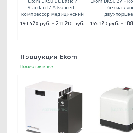
Ekom DK50 DE Basic /
Ekom DK50 2V - к
Standard / Advanced -
безмаслян
компрессор медицинский
двухпоршн
193 520 руб. – 211 210 руб.
155 120 руб. – 18
Продукция Ekom
Посмотреть все