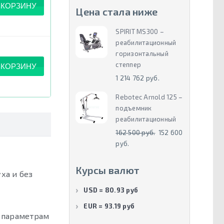
 КОРЗИНУ
Цена стала ниже
SPIRIT MS300 –
реабилитационный
горизонтальный
степпер
 КОРЗИНУ
1 214 762 руб.
Rebotec Arnold 125 –
подъемник
реабилитационный
162 500 руб.
152 600
руб.
Курсы валют
ха и без
USD = 80.93 руб
EUR = 93.19 руб
м параметрам