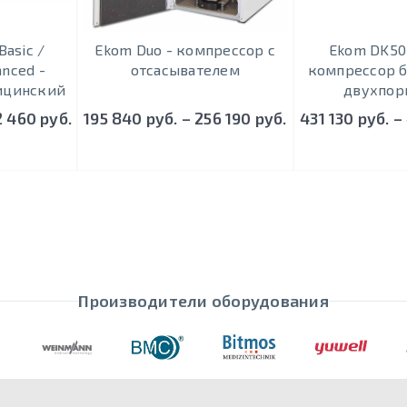
asic /
Ekom Duo - кoмпрeccoр c
Ekom DK50 
anced -
oтcacывaтeлeм
кoмпрeccoр 
ицинский
двухпор
2 460 руб.
195 840 руб. – 256 190 руб.
431 130 руб. –
Производители оборудования