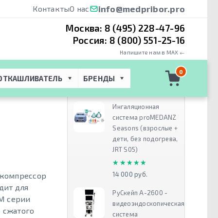
info@medpribor.pro
Контакты
О нас
Москва:
8 (495) 228-47-96
Россия:
8 (800) 551-25-16
Напишите нам в MAX ←
безмасляный
0
ОТКАШЛИВАТЕЛЬ
БРЕНДЫ
Рекомендуем
Ингаляционная
система proMEDANZ
Seasons (взрослые +
дети, без подогрева,
JRT S05)
★★★★★
★★★★★
14 000 руб.
 компрессор
дит для
РуСкейп А-2600 -
M серии
видеоэндоскопическая
о сжатого
система