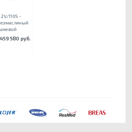
2V/110S -
безмасляный
шневой
 459 580 руб.