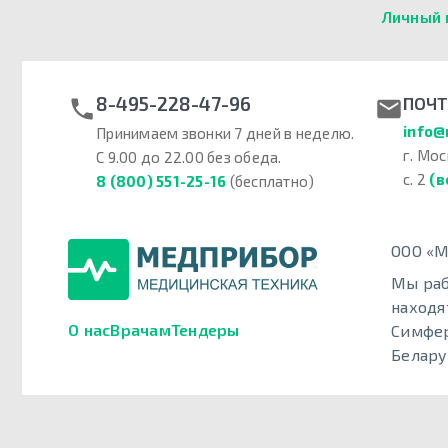
Личный 
8-495-228-47-96
ПОЧТ
info@
Принимаем звонки 7 дней в неделю.
г. Мос
С 9.00 до 22.00 без обеда.
с. 2
(в
8 (800) 551-25-16
(бесплатно)
ООО «М
Мы раб
находя
О нас
Врачам
Тендеры
Симфер
Белару