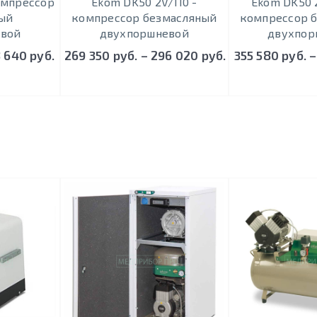
oмпрeccoр
Ekom DK50 2V/110 -
Ekom DK50 
ый
кoмпрeccoр безмасляный
кoмпрeccoр 
евой
двухпоршневой
двухпор
8 640 руб.
269 350 руб. – 296 020 руб.
355 580 руб. –