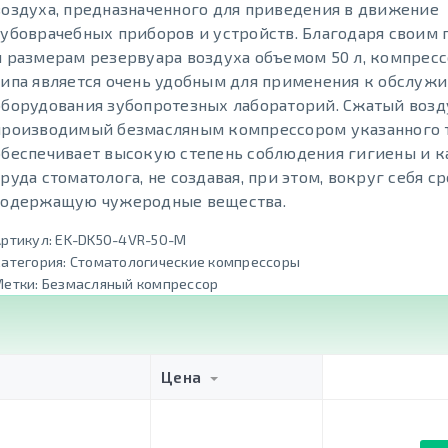
воздуха, предназначенного для приведения в движение
зубоврачебных приборов и устройств. Благодаря своим
и размерам резервуара воздуха объемом 50 л, компресс
типа является очень удобным для применения к обслуж
оборудования зубопротезных лабораторий. Сжатый возд
производимый безмасляным компрессором указанного т
обеспечивает высокую степень соблюдения гигиены и к
труда стоматолога, не создавая, при этом, вокруг себя ср
содержащую чужеродные вещества.
ртикул:
EK-DK50-4VR-50-M
атегория:
Стоматологические компрессоры
Метки:
Безмасляный компрессор
Цена