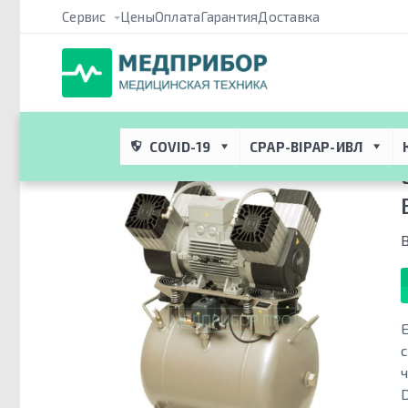
Сервис
Цены
Оплата
Гарантия
Доставка
Медприбор ПРО
 → 
Каталог
 → 
Компрессоры медицинские
 → 
четырехпоршневой
COVID-19
CPAP-BIPAP-ИВЛ