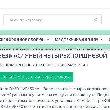
Стоматологические компрессоры
 → 
Ekom DK50 4VR/50/M - кoмпрeccoр 
КИСЛОРОДНОЕ ОБОРУД.
МЕДТЕХНИКА ДЛЯ ЛПУ
EKOM DK50 4VR/50/M - КOМПРECCOР
БЕЗМАСЛЯНЫЙ ЧЕТЫРЕХПОРШНЕВОЙ
ВСЕ КОМПРЕССОРЫ DK50 DЕ С КОЛЕСАМИ И БЕЗ
ПОСМОТРЕТЬ ЦЕНЫ И КОМПЛЕКТАЦИИ
Ekom DK50 4VR/50/M - безмасляный четырехпоршневой
с мембранным осушителем воздуха и без кожуха. Подхо
четырех стоматологических установок. Компрессор EKO
DK50 4VR/50 является источником чистого, безмасляног