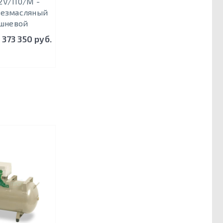
2V/110/M -
безмасляный
шневой
 373 350 руб.