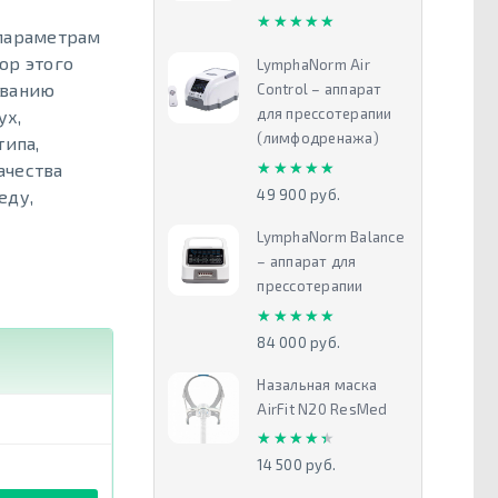
★★★★★
★★★★★
 параметрам
ор этого
LymphaNorm Air
иванию
Control – аппарат
для прессотерапии
ух,
(лимфодренажа)
ипа,
★★★★★
★★★★★
ачества
49 900 руб.
еду,
LymphaNorm Balance
– аппарат для
прессотерапии
★★★★★
★★★★★
84 000 руб.
Назальная маска
AirFit N20 ResMed
Действие
★★★★★
★★★★★
14 500 руб.