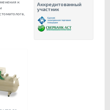
именения к
Аккредитованный
м
участник
стоматолога,