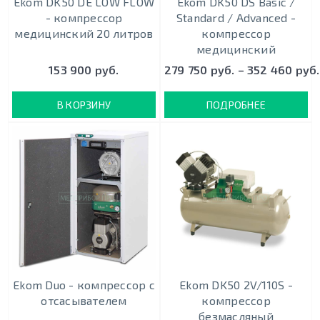
Ekom DK50 DE LOW FLOW
Ekom DK50 DS Basic /
- компрессор
Standard / Advanced -
медицинский 20 литров
компрессор
медицинский
153 900 руб.
279 750 руб. – 352 460 руб.
В КОРЗИНУ
ПОДРОБНЕЕ
Ekom Duo - кoмпрeccoр c
Ekom DK50 2V/110S -
oтcacывaтeлeм
кoмпрeccoр
безмасляный