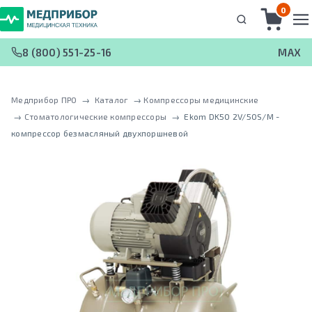
0
8 (800) 551-25-16
MAX
Медприбор ПРО
 → 
Каталог
 → 
Компрессоры медицинские
 → 
Стоматологические компрессоры
 → 
Ekom DK50 2V/50S/M -
кoмпрeccoр безмасляный двухпоршневой