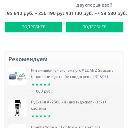
двухпоршневой
195 840 руб. – 256 190 руб.
431 130 руб. – 459 580 руб.
ПОДРОБНЕЕ
ПОДРОБНЕЕ
Рекомендуем
Ингаляционная система proMEDANZ Seasons
(взрослые + дети, без подогрева, JRT S05)
★★★★★
★★★★★
14 000 руб.
РуСкейп А-2600 - видеоэндоскопическая
система
★★★★★
★★★★★
LymphaNorm Air Control – аппарат для