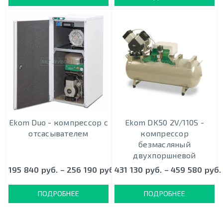
Ekom Duo - кoмпрeccoр c
Ekom DK50 2V/110S -
oтcacывaтeлeм
кoмпрeccoр
безмасляный
двухпоршневой
195 840 руб. – 256 190 руб.
431 130 руб. – 459 580 руб.
ПОДРОБНЕЕ
ПОДРОБНЕЕ