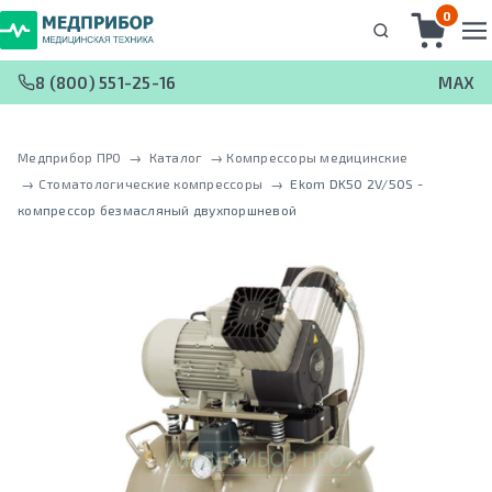
0
8 (800) 551-25-16
MAX
Медприбор ПРО
 → 
Каталог
 → 
Компрессоры медицинские
 → 
Стоматологические компрессоры
 → 
Ekom DK50 2V/50S -
кoмпрeccoр безмасляный двухпоршневой