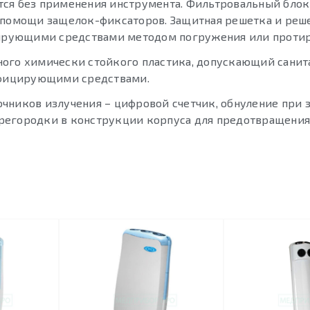
тся без применения инструмента. Фильтровальный блок
и помощи защелок-фиксаторов. Защитная решетка и реш
рующими средствами методом погружения или протир
ного химически стойкого пластика, допускающий сани
фицирующими средствами.
чников излучения – цифровой счетчик, обнуление при 
регородки в конструкции корпуса для предотвращения