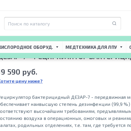
я ЛПУ
 → 
Системы стерилизации
 → 
Рециркуляторы-облучатели
 → 
Рецирку
ицидный
КИСЛОРОДНОЕ ОБОРУД.
МЕДТЕХНИКА ДЛЯ ЛПУ
ДЕЗАР-7 – РЕЦИРКУЛЯТОР БАКТЕРИЦ
19 590 руб.
Хотите цену ниже?
Рециркулятор бактерицидный ДЕЗАР-7 - передвижная м
Обеспечивает наивысшую степень дезинфекции (99,9 %)
соответствуют высочайшим требованиям, предъявлямым
состоянию воздуха в операционных, ожоговых и реани
палатах, родильных отделениях, т.е. там, где требуется п