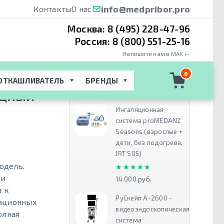
info@medpribor.pro
Контакты
О нас
Москва:
8 (495) 228-47-96
Россия:
8 (800) 551-25-16
Напишите нам в MAX ←
ляторы для
0
ОТКАШЛИВАТЕЛЬ
БРЕНДЫ
Рекомендуем
ИДНЫЙ
Ингаляционная
система proMEDANZ
Seasons (взрослые +
дети, без подогрева,
JRT S05)
одель.
★★★★★
★★★★★
 и
14 000 руб.
 к
РуСкейп А-2600 -
мационных
видеоэндоскопическая
олная
система