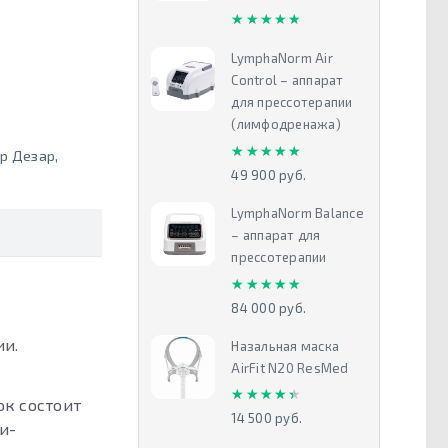
★★★★★
★★★★★
LymphaNorm Air
Control – аппарат
для прессотерапии
(лимфодренажа)
★★★★★
★★★★★
р Дезар
,
49 900 руб.
LymphaNorm Balance
– аппарат для
прессотерапии
★★★★★
★★★★★
84 000 руб.
ии.
Назальная маска
AirFit N20 ResMed
★★★★★
★★★★★
к состоит
14 500 руб.
и-