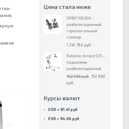
Цена стала ниже
етка-
ания.
SPIRIT MS300 –
реабилитационный
тарную
горизонтальный
степпер
замене
1 214 762 руб.
Rebotec Arnold 125 –
подъемник
реабилитационный
162 500 руб.
152 600
руб.
Курсы валют
USD = 81.41 руб
EUR = 94.06 руб