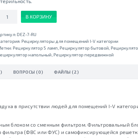
стерильность.
Количество
В КОРЗИНУ
ртикул:
DEZ-7-RU
атегория:
Рециркуляторы для помещений I-V категории
Метки:
Рециркулятор 5 ламп
,
Рециркулятор бытовой
,
Рециркулято
Рециркулятор напольный
,
Рециркулятор передвижной
)
ВОПРОСЫ (0)
ФАЙЛЫ (2)
здуха в присутствии людей для помещений I-V категор
ным блоком со сменным фильтром. Фильтровальный бло
о фильтра (ФВС или ФУС) и самофиксирующейся решетк