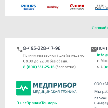
Личный 
8-495-228-47-96
ПОЧТ
info@
Принимаем звонки 7 дней в неделю.
г. Мос
С 9.00 до 22.00 без обеда.
с. 2
(в
8 (800) 551-25-16
(бесплатно)
ООО «М
Мы раб
находя
О нас
Врачам
Тендеры
Симфер