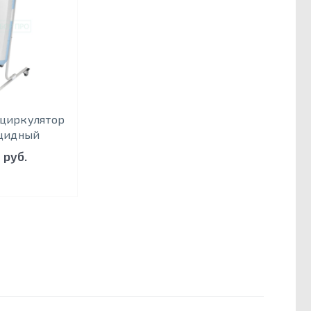
ециркулятор
цидный
 руб.