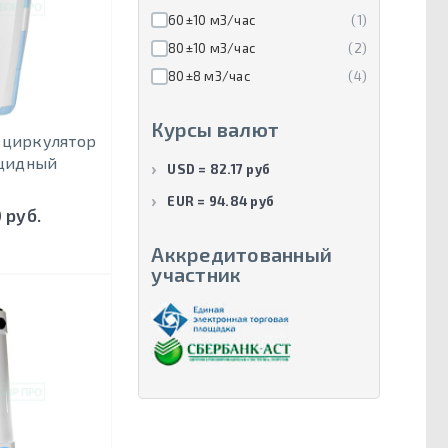
60±10 м3/час
(1)
80±10 м3/час
(2)
80±8 м3/час
(4)
Курсы валют
ециркулятор
цидный
USD = 82.17 руб
EUR = 94.84 руб
 руб.
Аккредитованный
участник