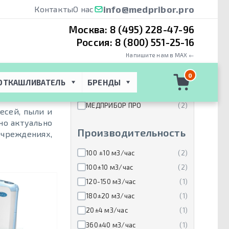
info@medpribor.pro
Контакты
О нас
Москва:
8 (495) 228-47-96
Россия:
8 (800) 551-25-16
Напишите нам в MAX ←
Производители
0
ОТКАШЛИВАТЕЛЬ
БРЕНДЫ
КРОНТ
(15)
МЕДПРИБОР ПРО
(2)
есей, пыли и
но актуально
Производительность
учреждениях,
100 ±10 м3/час
(2)
100±10 м3/час
(2)
120-150 м3/час
(1)
180±20 м3/час
(1)
20±4 м3/час
(1)
360±40 м3/час
(1)