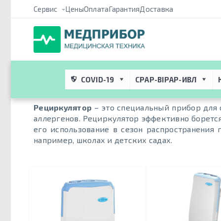
Сервис
Цены
Оплата
Гарантия
Доставка
Медприбор ПРО
 → 
Метки
 → 
Рециркулятор бытовой
Рециркулятор бытовой
COVID-19
CPAP-BIPAP-ИВЛ
Рециркулятор
– это специальный прибор для 
аллергенов. Рециркулятор эффективно боретс
его использование в сезон распространения
например, школах и детских садах.