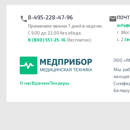
8-495-228-47-96
ПОЧТ
info@
Принимаем звонки 7 дней в неделю.
г. Мос
С 9.00 до 22.00 без обеда.
с. 2
(в
8 (800) 551-25-16
(бесплатно)
ООО «М
Мы раб
находя
О нас
Врачам
Тендеры
Симфер
Белару