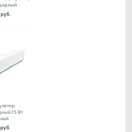
цидный
 руб.
улятор
ный 15 Вт
ьной
 руб.