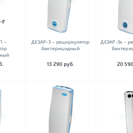
П –
ДЕЗАР-3 – рециркулятор
ДЕЗАР-3s – р
тор
бактерицидный
бактери
дный
б.
13 290 руб.
20 590