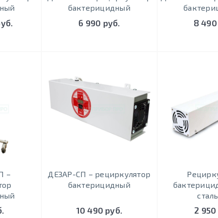
дный
бактерицидный
бактери
руб.
6 990 руб.
8 490
П –
ДЕЗАР-СП – рециркулятор
Рецирк
тор
бактерицидный
бактерицид
дный
стал
.
10 490 руб.
2 950