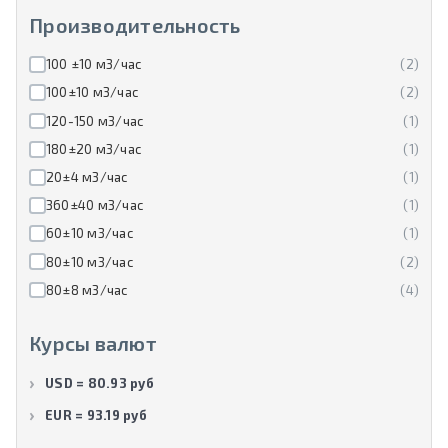
Производительность
100 ±10 м3/час
(2)
100±10 м3/час
(2)
120-150 м3/час
(1)
180±20 м3/час
(1)
20±4 м3/час
(1)
360±40 м3/час
(1)
60±10 м3/час
(1)
80±10 м3/час
(2)
80±8 м3/час
(4)
Курсы валют
USD = 80.93 руб
EUR = 93.19 руб