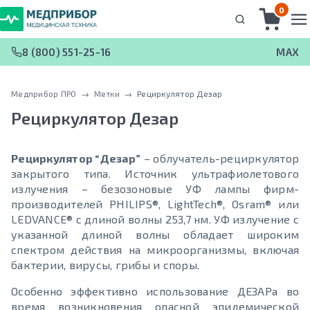
0
8 (800) 551-25-16
MAX
Медприбор ПРО
 → 
Метки
 → 
Рециркулятор Дезар
Рециркулятор Дезар
Рециркулятор “Дезар”
– облучатель-рециркулятор
закрытого типа. Источник ультрафиолетового
излучения – безозоновые УФ лампы фирм-
производителей PHILIPS®, LightTech®, Osram® или
LEDVANCE® с длиной волны 253,7 нм. УФ излучение с
указанной длиной волны обладает широким
спектром действия на микроорганизмы, включая
бактерии, вирусы, грибы и споры.
Особенно эффективно использование ДЕЗАРа во
время возникновения опасной эпидемической