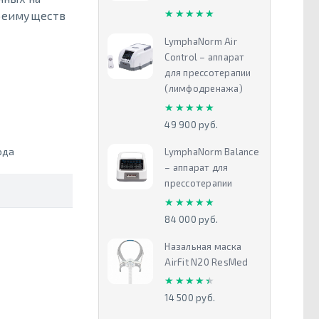
★★★★★
★★★★★
преимуществ
LymphaNorm Air
Control – аппарат
для прессотерапии
(лимфодренажа)
★★★★★
★★★★★
49 900 руб.
ода
LymphaNorm Balance
– аппарат для
прессотерапии
★★★★★
★★★★★
84 000 руб.
Назальная маска
AirFit N20 ResMed
★★★★★
★★★★★
14 500 руб.