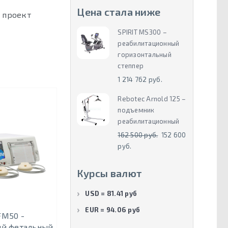
Цена стала ниже
 проект
SPIRIT MS300 –
реабилитационный
горизонтальный
степпер
1 214 762 руб.
Rebotec Arnold 125 –
подъемник
реабилитационный
162 500 руб.
152 600
руб.
МОНИТОРИНГ ТРОЙНИ
Курсы валют
USD = 81.41 руб
EUR = 94.06 руб
FM50 -
ий фетальный