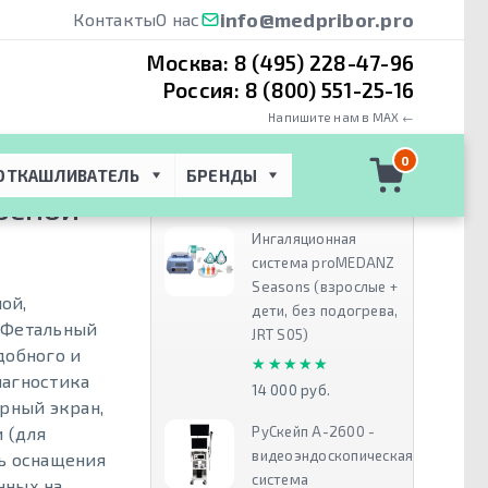
info@medpribor.pro
Контакты
О нас
Москва:
8 (495) 228-47-96
Россия:
8 (800) 551-25-16
Напишите нам в MAX ←
AR 5000 D -
0
ОТКАШЛИВАТЕЛЬ
БРЕНДЫ
Рекомендуем
НОСНОЙ
Ингаляционная
система proMEDANZ
Seasons (взрослые +
ой,
дети, без подогрева,
 Фетальный
JRT S05)
добного и
★★★★★
★★★★★
иагностика
14 000 руб.
орный экран,
РуСкейп А-2600 -
 (для
видеоэндоскопическая
ть оснащения
система
нных на