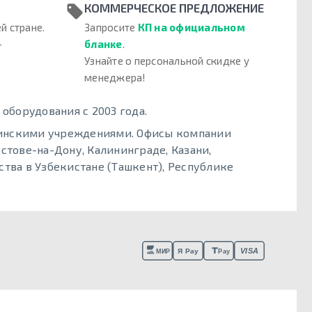
КОММЕРЧЕСКОЕ ПРЕДЛОЖЕНИЕ
й стране.
Запросите
КП на официальном
–
бланке
.
Узнайте о персональной скидке у
менеджера!
борудования с 2003 года.
цинскими учреждениями. Офисы компании
стове-на-Дону, Калининграде, Казани,
тва в Узбекистане (Ташкент), Республике
VISA
Я Pay
МИР
Pay