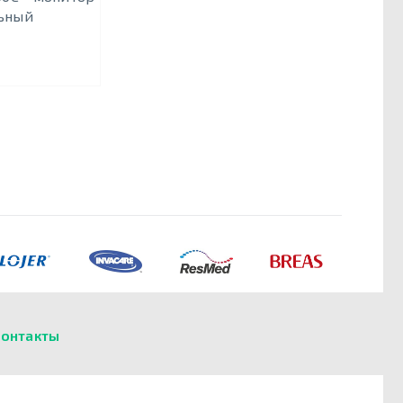
ьный
онтакты