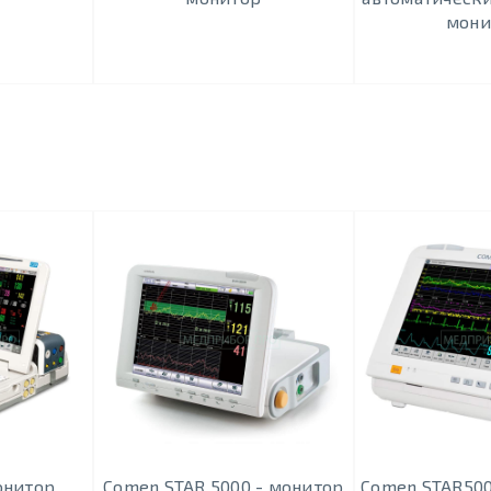
мони
онитор
Comen STAR 5000 - монитор
Comen STAR500