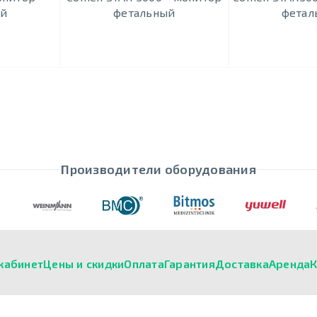
ый
фетальный
фетал
Производители оборудования
кабинет
Цены и скидки
Оплата
Гарантия
Доставка
Аренда
К