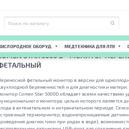
я ЛПУ
 → 
Акушерское оборудование
 → 
Фетальные мониторы
 → 
Comen ST
КИСЛОРОДНОЕ ОБОРУД.
МЕДТЕХНИКА ДЛЯ ЛПУ
COMEN STAR 5000 D - МОНИТОР ПЕРЕ
ФЕТАЛЬНЫЙ
Переносной фетальный монитор в версии для одноплодн
двухплодной беременностей и для диагностики матери.
монитор Comen Star 5000D обладает всеми качествами у
функционального монитора, целью которого является д
плода в антенатальном и интранатальном периоде. Сенс
встроенный термопринтер, водонепроницаемые датчики
проведения диагностики при родах в воде), возможнос
беспроводными датчиками, USB-порт для сохранения да