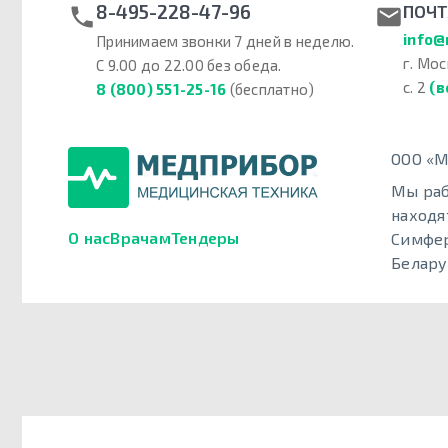
8-495-228-47-96
ПОЧТ
info@
Принимаем звонки 7 дней в неделю.
г. Мос
С 9.00 до 22.00 без обеда.
с. 2
(в
8 (800) 551-25-16
(бесплатно)
ООО «М
Мы раб
находя
О нас
Врачам
Тендеры
Симфер
Белару