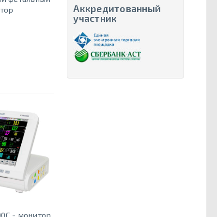
Аккредитованный
тор
участник
0C - монитор