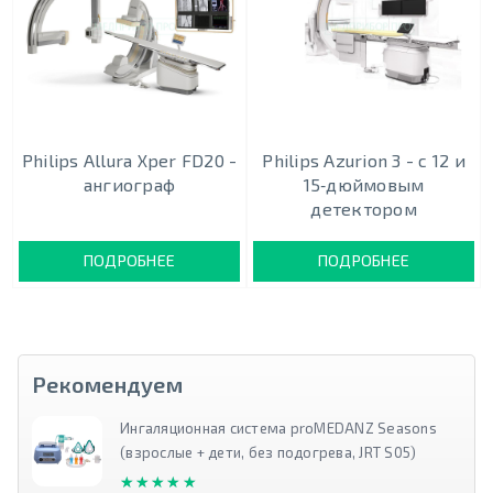
Philips Allura Xper FD20 -
Philips Azurion 3 - c 12 и
ангиограф
15‑дюймовым
детектором
ПОДРОБНЕЕ
ПОДРОБНЕЕ
Рекомендуем
Ингаляционная система proMEDANZ Seasons
(взрослые + дети, без подогрева, JRT S05)
★★★★★
★★★★★