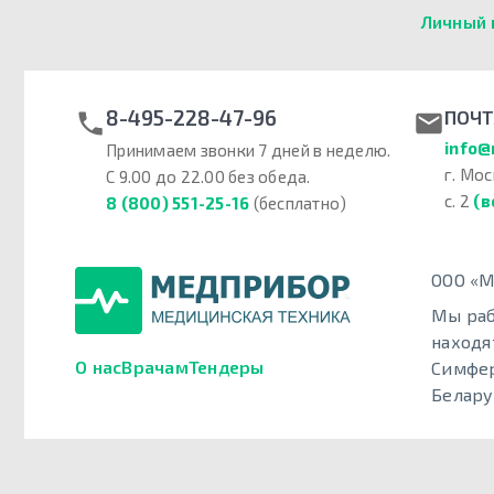
Личный 
8-495-228-47-96
ПОЧТ
info@
Принимаем звонки 7 дней в неделю.
г. Мос
С 9.00 до 22.00 без обеда.
с. 2
(в
8 (800) 551-25-16
(бесплатно)
ООО «М
Мы раб
находя
О нас
Врачам
Тендеры
Симфер
Белару