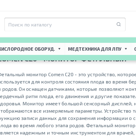
я ЛПУ
 → 
Акушерское оборудование
 → 
Фетальные мониторы
 → 
Comen C2
КИСЛОРОДНОЕ ОБОРУД.
МЕДТЕХНИКА ДЛЯ ЛПУ
COMEN C20 - МОНИТОР ФЕТАЛЬНЫЙ
Фетальный монитор Comen C20 - это устройство, которо
используется для контроля состояния плода во время б
и родов. Он оснащен датчиками, которые позволяют кон
сердечный ритм плода, его движения и другие показате
здоровья. Монитор имеет большой сенсорный дисплей, 
отображаются все измеряемые параметры. Устройство 
функцию записи данных для сохранения информации о 
плода во время любого этапа родов. Фетальный монитор
является надежным и точным инструментом для врачей,