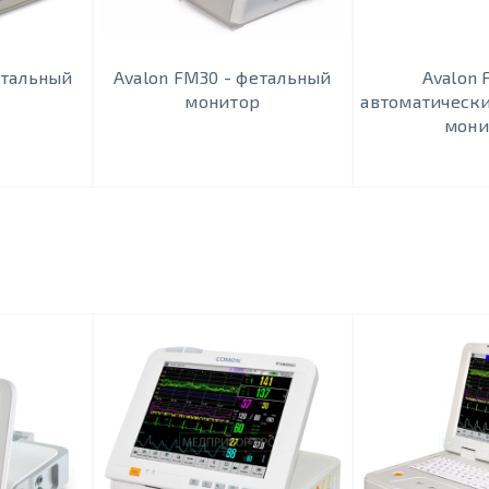
етальный
Avalon FM30 - фетальный
Avalon 
р
монитор
автоматическ
мони