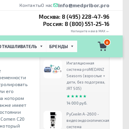
info@medpribor.pro
Контакты
О нас
Москва:
8 (495) 228-47-96
Россия:
8 (800) 551-25-16
Напишите нам в MAX ←
0 - монитор
0
ОТКАШЛИВАТЕЛЬ
БРЕНДЫ
Рекомендуем
Ингаляционная
система proMEDANZ
е
Seasons (взрослые +
еременности
дети, без подогрева,
тролировать
JRT S05)
ли его
★★★★★
★★★★★
на котором
14 000 руб.
также имеет
состоянии
РуСкейп А-2600 -
 Comen C20
видеоэндоскопическая
 который
система