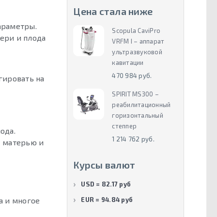
Цена стала ниже
араметры.
Scopula CaviPro
ери и плода
VRFM I – аппарат
ультразвуковой
кавитации
470 984 руб.
гировать на
SPIRIT MS300 –
реабилитационный
горизонтальный
степпер
ода.
1 214 762 руб.
с матерью и
Курсы валют
USD = 82.17 руб
EUR = 94.84 руб
а и многое