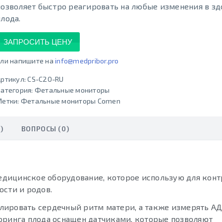
позволяет быстро реагировать на любые изменения в з
плода.
ЗАПРОСИТЬ ЦЕНУ
ли напишите на
info@medpribor.pro
ртикул:
CS-C20-RU
атегория:
Фетальные мониторы
Метки:
Фетальные мониторы Comen
)
ВОПРОСЫ (0)
дицинское оборудование, которое использую для конт
ости и родов.
ировать сердечный ритм матери, а также измерять АД,
оринга плода оснащен датчиками, которые позволяют