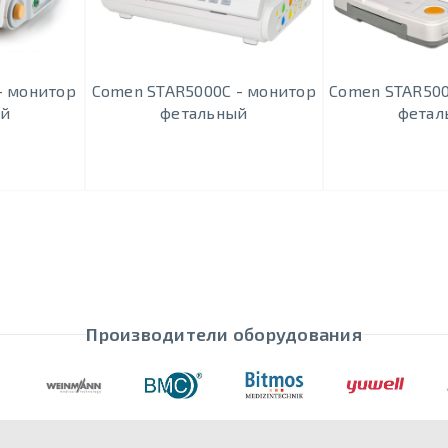
- монитор
Comen STAR5000C - монитор
Comen STAR500
ый
фетальный
фетал
Производители оборудования