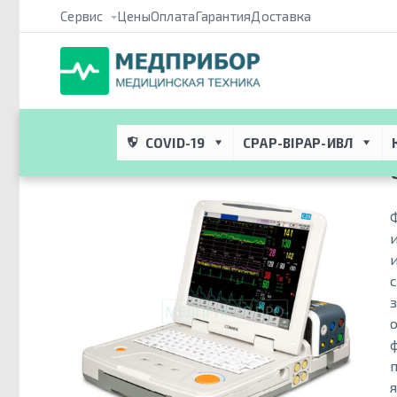
Сервис
Цены
Оплата
Гарантия
Доставка
Медприбор ПРО
 → 
Каталог
 → 
Медицинское оборудование дл
фетальный
COVID-19
CPAP-BIPAP-ИВЛ