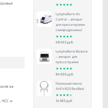
доровье
★★★★★
★★★★★
LymphaNorm Air
Control – аппарат
для прессотерапии
(лимфодренажа)
★★★★★
★★★★★
48 403 руб.
LymphaNorm Balance
– аппарат для
прессотерапии
★★★★★
★★★★★
84 000 руб.
Назальная маска
роля за
AirFit N20 ResMed
★★★★★
★★★★★
 ЧСС и
14 065 руб.