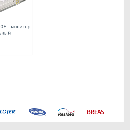
0F - монитор
ьный