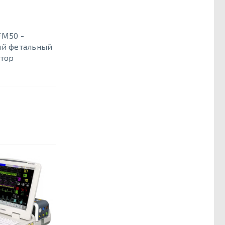
FM50 -
ий фетальный
тор