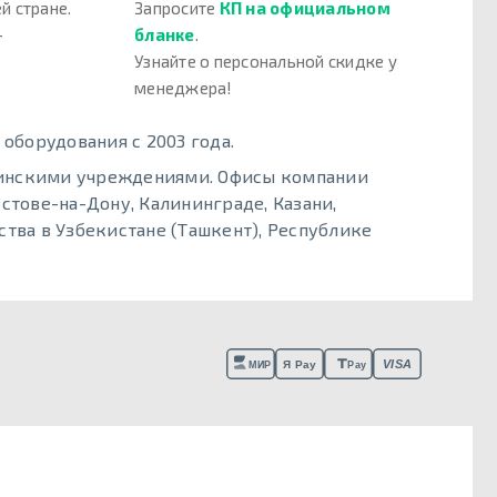
й стране.
Запросите
КП на официальном
–
бланке
.
Узнайте о персональной скидке у
менеджера!
борудования с 2003 года.
цинскими учреждениями. Офисы компании
стове-на-Дону, Калининграде, Казани,
тва в Узбекистане (Ташкент), Республике
VISA
Я Pay
МИР
Pay