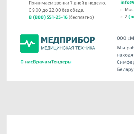
info@
Принимаем звонки 7 дней в неделю.
г. Мос
С 9.00 до 22.00 без обеда.
с. 2
(в
8 (800) 551-25-16
(бесплатно)
ООО «М
Мы раб
находя
О нас
Врачам
Тендеры
Симфер
Белару