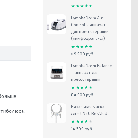
★★★★★
★★★★★
LymphaNorm Air
Control – аппарат
для прессотерапии
(лимфодренажа)
★★★★★
★★★★★
49 900 руб.
LymphaNorm Balance
– аппарат для
прессотерапии
★★★★★
★★★★★
84 000 руб.
больше
Назальная маска
нтиболюса,
AirFit N20 ResMed
★★★★★
★★★★★
14 500 руб.