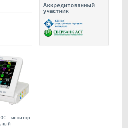
Аккредитованный
участник
0C - монитор
ьный