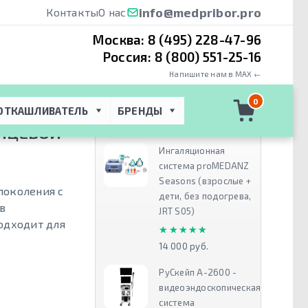
info@medpribor.pro
Контакты
О нас
Москва:
8 (495) 228-47-96
Россия:
8 (800) 551-25-16
Напишите нам в MAX ←
ная техника
 → 
0
ОТКАШЛИВАТЕЛЬ
БРЕНДЫ
Рекомендуем
РИЦЕВОЙ
Ингаляционная
система proMEDANZ
Seasons (взрослые +
поколения с
дети, без подогрева,
в
JRT S05)
одходит для
★★★★★
★★★★★
14 000 руб.
РуСкейп А-2600 -
видеоэндоскопическая
система