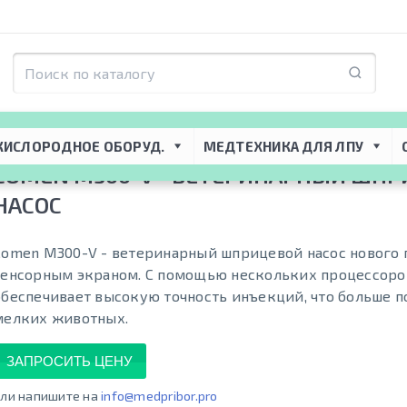
 
Ветеринарная анестезиология и реанимация
 → 
Ветеринарная инфузион
КИСЛОРОДНОЕ ОБОРУД.
МЕДТЕХНИКА ДЛЯ ЛПУ
COMEN M300-V - ВЕТЕРИНАРНЫЙ ШП
НАСОС
Comen M300-V - ветеринарный шприцевой насос нового 
сенсорным экраном. С помощью нескольких процессоро
обеспечивает высокую точность инъекций, что больше п
мелких животных.
ЗАПРОСИТЬ ЦЕНУ
ли напишите на
info@medpribor.pro