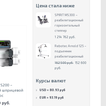
Цена стала ниже
SPIRIT MS300 –
реабилитационный
горизонтальный
степпер
1 214 762 руб.
Rebotec Arnold 125 –
подъемник
реабилитационный
162 500 руб.
152 600
руб.
Курсы валют
 S200 –
й шприцевой
USD = 80.93 руб
ос
EUR = 93.19 руб
 руб.