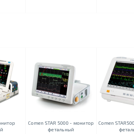
онитор
Comen STAR 5000 - монитор
Comen STAR500
ый
фетальный
фетал