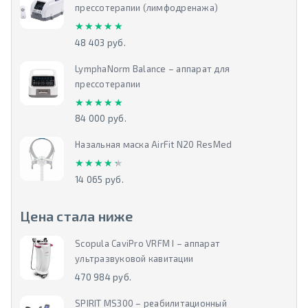
прессотерапии (лимфодренажа)
★★★★★
★★★★★
48 403 руб.
LymphaNorm Balance – аппарат для
прессотерапии
★★★★★
★★★★★
84 000 руб.
Назальная маска AirFit N20 ResMed
★★★★★
★★★★★
14 065 руб.
Цена стала ниже
Scopula CaviPro VRFM I – аппарат
ультразвуковой кавитации
470 984 руб.
SPIRIT MS300 – реабилитационный