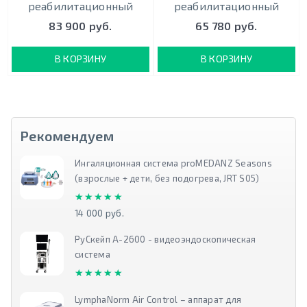
реабилитационный
реабилитационный
83 900 руб.
65 780 руб.
В КОРЗИНУ
В КОРЗИНУ
Рекомендуем
Ингаляционная система proMEDANZ Seasons
(взрослые + дети, без подогрева, JRT S05)
★★★★★
★★★★★
14 000 руб.
РуСкейп А-2600 - видеоэндоскопическая
система
★★★★★
★★★★★
LymphaNorm Air Control – аппарат для