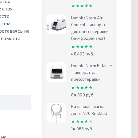
когда
★★★★★
★★★★★
 стоя.
осто
LymphaNorm Air
затем
Control – аппарат
оставаясь на
для прессотерапии
в помощи
(лимфодренажа)
★★★★★
★★★★★
48 403 руб.
LymphaNorm Balance
– аппарат для
прессотерапии
★★★★★
★★★★★
84 000 руб.
Назальная маска
AirFit N20 ResMed
★★★★★
★★★★★
14 065 руб.
ция