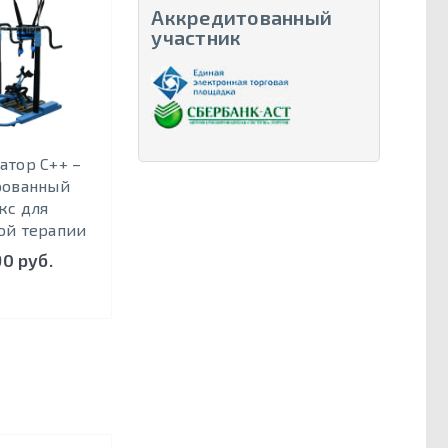
Аккредитованный
участник
атор С++ –
рованный
кс для
ой терапии
90 руб.