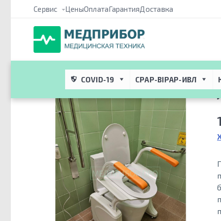
Сервис
Цены
Оплата
Гарантия
Доставка
Медприбор ПРО
 → 
Каталог
 → 
Медицинское оборудование дл
подъемник санитарный
COVID-19
CPAP-BIPAP-ИВЛ