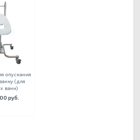
я опускания
ванну (для
х ванн)
00 руб.