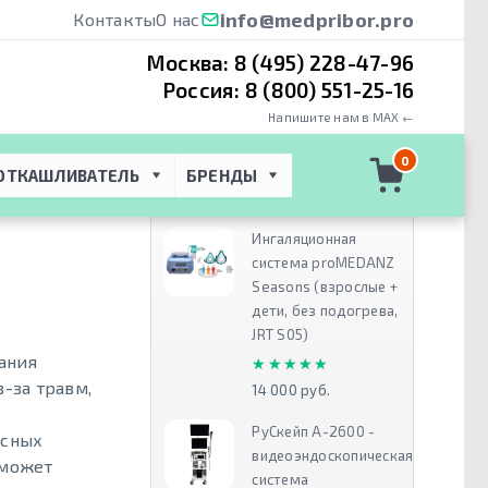
info@medpribor.pro
Контакты
О нас
Москва:
8 (495) 228-47-96
Россия:
8 (800) 551-25-16
Напишите нам в MAX ←
ии
 → 
Латрина –
0
ОТКАШЛИВАТЕЛЬ
БРЕНДЫ
Рекомендуем
Й
Ингаляционная
система proMEDANZ
Seasons (взрослые +
дети, без подогрева,
JRT S05)
ания
★★★★★
★★★★★
-за травм,
14 000 руб.
РуСкейп А-2600 -
асных
видеоэндоскопическая
 может
система