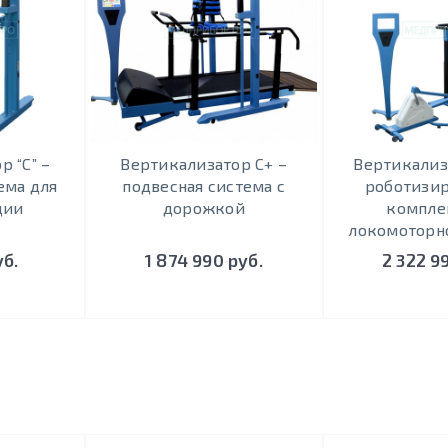
 “С” –
Вертикализатор С+ –
Вертикализ
ема для
подвесная система с
роботизи
ции
дорожкой
компле
локомоторн
уб.
1 874 990 руб.
2 322 9