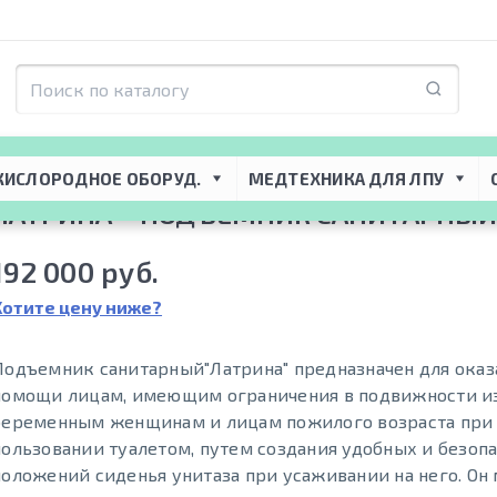
я ЛПУ
 → 
Реабилитационное оборудование
 → 
Подъемники для реабилитац
КИСЛОРОДНОЕ ОБОРУД.
МЕДТЕХНИКА ДЛЯ ЛПУ
ЛАТРИНА – ПОДЪЕМНИК САНИТАРНЫ
192 000 руб.
Хотите цену ниже?
Подъемник санитарный"Латрина" предназначен для оказ
помощи лицам, имеющим ограничения в подвижности из
беременным женщинам и лицам пожилого возраста при
пользовании туалетом, путем создания удобных и безоп
положений сиденья унитаза при усаживании на него. Он