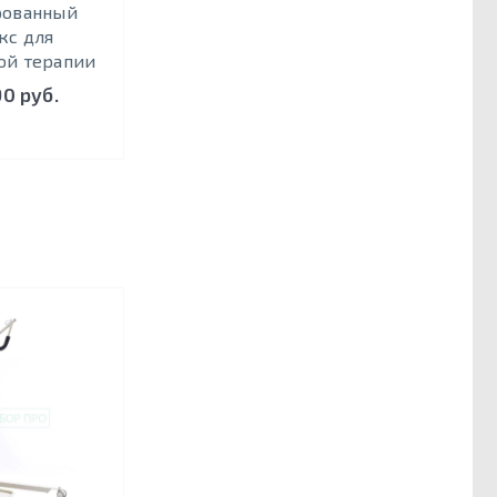
рованный
кс для
ой терапии
90 руб.