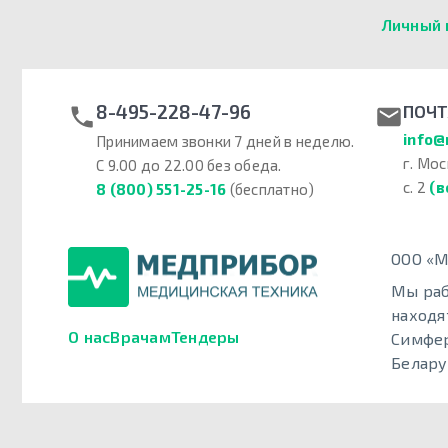
Личный 
8-495-228-47-96
ПОЧТ
info@
Принимаем звонки 7 дней в неделю.
г. Мос
С 9.00 до 22.00 без обеда.
с. 2
(в
8 (800) 551-25-16
(бесплатно)
ООО «М
Мы раб
находя
О нас
Врачам
Тендеры
Симфер
Белару