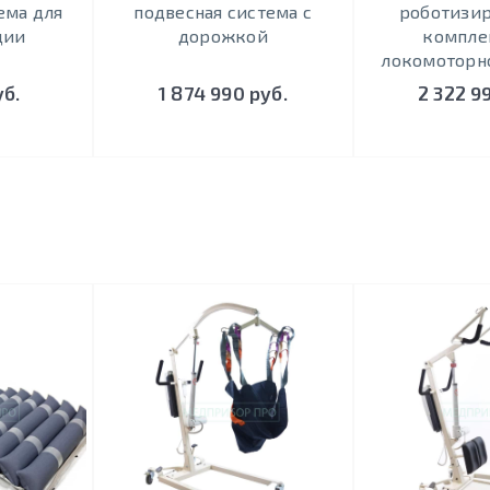
ема для
подвесная система с
роботизи
ции
дорожкой
компле
локомоторн
уб.
1 874 990 руб.
2 322 9