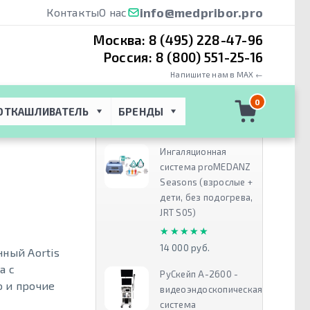
info@medpribor.pro
Контакты
О нас
Москва:
8 (495) 228-47-96
Россия:
8 (800) 551-25-16
Напишите нам в MAX ←
ии
 → 
Aortis
0
ОТКАШЛИВАТЕЛЬ
БРЕНДЫ
Рекомендуем
Ингаляционная
система proMEDANZ
Seasons (взрослые +
дети, без подогрева,
JRT S05)
★★★★★
★★★★★
14 000 руб.
ный Aortis
а с
РуСкейп А-2600 -
о и прочие
видеоэндоскопическая
система