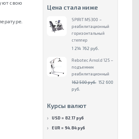
руют свою
Цена стала ниже
SPIRIT MS300 –
пературе.
реабилитационный
горизонтальный
степпер
1 214 762 руб.
Rebotec Arnold 125 –
подъемник
реабилитационный
162 500 руб.
152 600
руб.
Курсы валют
USD = 82.17 руб
EUR = 94.84 руб