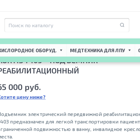
я ЛПУ
 → 
Реабилитационное оборудование
 → 
Подъемники для реабилитац
КИСЛОРОДНОЕ ОБОРУД.
МЕДТЕХНИКА ДЛЯ ЛПУ
AORTIS Y403 – ПОДЪЕМНИК
РЕАБИЛИТАЦИОННЫЙ
65 000 руб.
Хотите цену ниже?
Подъемник электрический передвижной реабилитацион
Y403 предназначен для легкой транспортировки пациент
ограниченной подвижностью в ванну, инвалидное кресл
места.