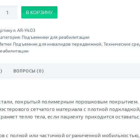
Количество
В КОРЗИНУ
ртикул:
AR-Y403
атегория:
Подъемники для реабилитации
Метки:
Подъемник для инвалидов передвижной
,
Технические сре
реабилитации
)
ВОПРОСЫ (0)
й стали, покрытый полимерным порошковым покрытием.
иэстерового сетчатого материала с плотной подкладкой
раняет тепло тела, если пациенту приходится оставатьс
в с полной или частичной ограниченной мобильностью,