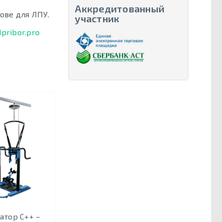
Аккредитованный
ове для ЛПУ.
участник
pribor.pro
атор С++ –