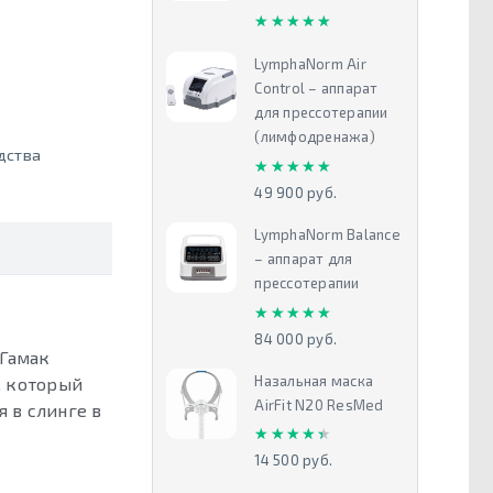
★★★★★
★★★★★
LymphaNorm Air
Control – аппарат
для прессотерапии
(лимфодренажа)
дства
★★★★★
★★★★★
49 900 руб.
LymphaNorm Balance
– аппарат для
прессотерапии
★★★★★
★★★★★
84 000 руб.
 Гамак
Назальная маска
, который
AirFit N20 ResMed
я в слинге в
★★★★★
★★★★★
14 500 руб.