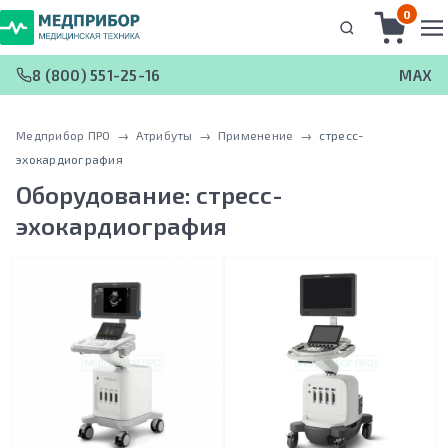
0
8 (800) 551-25-16
MAX
Медприбор ПРО
 → 
Атрибуты
 → 
Применение
 → 
cтресс-
эхокардиография
Оборудование:
cтресс-
эхокардиография