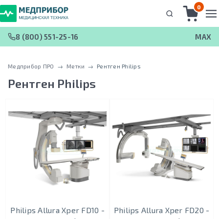
0
8 (800) 551-25-16
MAX
Медприбор ПРО
 → 
Метки
 → 
Рентген Philips
Рентген Philips
Philips Allura Xper FD10 -
Philips Allura Xper FD20 -