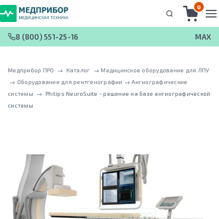
0
8 (800) 551-25-16
MAX
Медприбор ПРО
 → 
Каталог
 → 
Медицинское оборудование для ЛПУ
 → 
Оборудование для рентгенографии
 → 
Ангиографические
системы
 → 
Philips NeuroSuite - решение на базе ангиографической
системы