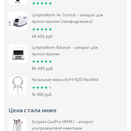
★★★★★
★★★★★
LymphaNorm Air Control – аппарат для
прессотерапии (лимфодренажа)
★★★★★
★★★★★
48 403 руб.
LymphaNorm Balance – аппарат для
прессотерапии
★★★★★
★★★★★
84 000 руб.
Назальная маска AirFit N20 ResMed
★★★★★
★★★★★
14 065 руб.
Цена стала ниже
Scopula CaviPro VRFM I – аппарат
ультразвуковой кавитации