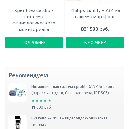
Xper Flex Cardio -
Philips Lumify - УЗИ на
система
вашем смартфоне
физиологического
831 590 руб.
мониторинга
ПОДРОБНЕЕ
В КОРЗИНУ
Рекомендуем
Ингаляционная система proMEDANZ Seasons
(взрослые + дети, без подогрева, JRT S05)
★★★★★
★★★★★
14 000 руб.
РуСкейп А-2600 - видеоэндоскопическая
система