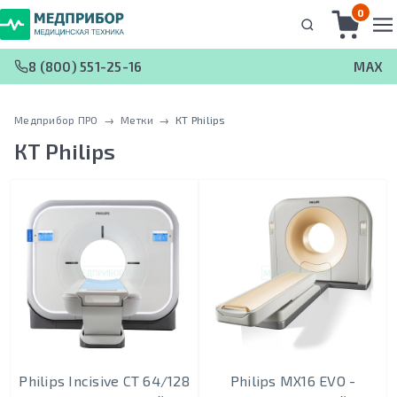
0
8 (800) 551-25-16
MAX
Медприбор ПРО
 → 
Метки
 → 
КТ Philips
КТ Philips
Philips Incisive CT 64/128
Philips MX16 EVO -