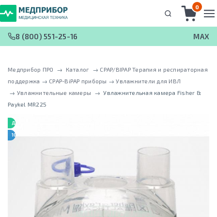
0
8 (800) 551-25-16
MAX
Медприбор ПРО
 → 
Каталог
 → 
CPAP/BIPAP Терапия и респираторная
поддержка
 → 
CPAP-BiPAP приборы
 → 
Увлажнители для ИВЛ
 → 
Увлажнительные камеры
 → 
Увлажнительная камера Fisher &
Paykel MR225
ДЛЯ ДЕТЕЙ
10 ШТУК