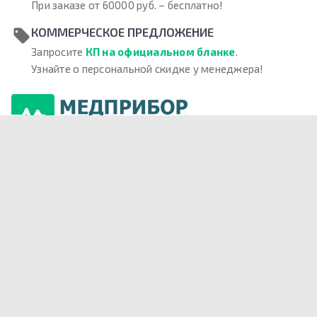
При заказе от 60000 руб. – бесплатно!
КОММЕРЧЕСКОЕ ПРЕДЛОЖЕНИЕ
Запросите
КП на официальном бланке
.
Узнайте о персональной скидке у менеджера!
О нас
Врачам
Тендеры
ООО «МЕДПРИБОР ПРО» осуществляет поставки
медицинского оборудования с 2003 года.
Мы работаем с розничными и оптовыми
покупателями, медицинскими учреждениями.
Офисы компании находятся в Москве, Санкт-
Петербурге, Нижнем Новгороде, Ростове-на-Дону,
Калининграде, Казани, Симферополе, Владивостоке
и других городах. Представительства в