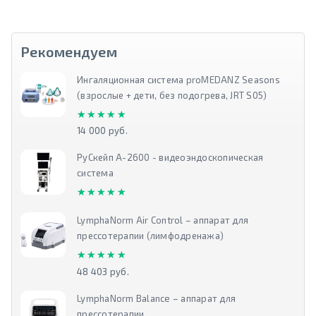
Рекомендуем
Ингаляционная система proMEDANZ Seasons
(взрослые + дети, без подогрева, JRT S05)
★★★★★
★★★★★
14 000 руб.
РуСкейп А-2600 - видеоэндоскопическая
система
★★★★★
★★★★★
LymphaNorm Air Control – аппарат для
прессотерапии (лимфодренажа)
★★★★★
★★★★★
48 403 руб.
LymphaNorm Balance – аппарат для
прессотерапии