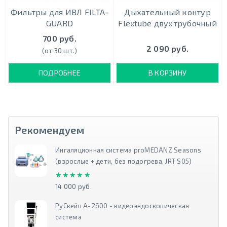
Фильтры для ИВЛ FILTA-
Дыхательный контур
GUARD
Flextube двухтрубочный
700 руб.
2 090 руб.
(от 30 шт.)
ПОДРОБНЕЕ
В КОРЗИНУ
Рекомендуем
Ингаляционная система proMEDANZ Seasons
(взрослые + дети, без подогрева, JRT S05)
★★★★★
★★★★★
14 000 руб.
РуСкейп А-2600 - видеоэндоскопическая
система