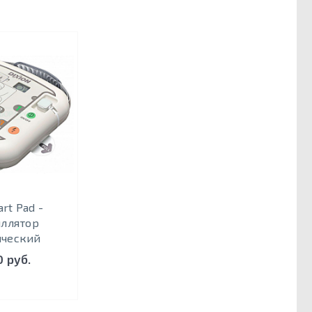
art Pad -
ллятор
ический
0 руб.