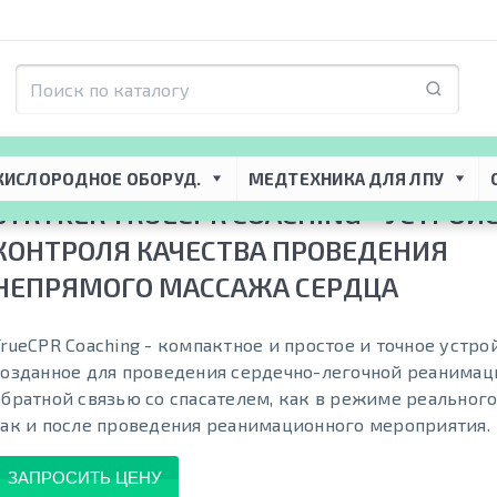
я ЛПУ
 → 
Реанимационное оборудование
 → 
Дефибрилляторы
 → 
Stryker 
ажа сердца
КИСЛОРОДНОЕ ОБОРУД.
МЕДТЕХНИКА ДЛЯ ЛПУ
STRYKER TRUECPR COACHING - УСТРОЙ
КОНТРОЛЯ КАЧЕСТВА ПРОВЕДЕНИЯ
НЕПРЯМОГО МАССАЖА СЕРДЦА
TrueCPR Coaching - компактное и простое и точное устро
созданное для проведения сердечно-легочной реанимаци
обратной связью со спасателем, как в режиме реальног
так и после проведения реанимационного мероприятия.
ЗАПРОСИТЬ ЦЕНУ