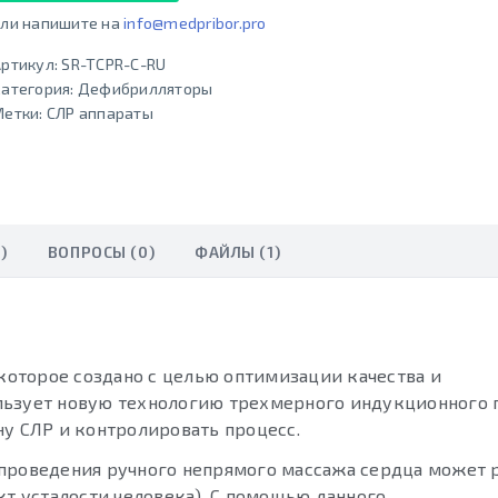
ли напишите на
info@medpribor.pro
ртикул:
SR-TCPR-C-RU
атегория:
Дефибрилляторы
Метки:
СЛР аппараты
)
ВОПРОСЫ (0)
ФАЙЛЫ (1)
 которое создано с целью оптимизации качества и
льзует новую технологию трехмерного индукционного п
ну СЛР и контролировать процесс.
 проведения ручного непрямого массажа сердца может 
кт усталости человека). С помощью данного