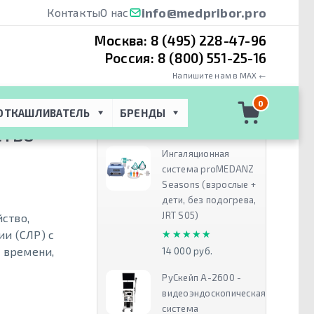
info@medpribor.pro
Контакты
О нас
Москва:
8 (495) 228-47-96
Россия:
8 (800) 551-25-16
Напишите нам в MAX ←
TrueCPR Coaching
0
ОТКАШЛИВАТЕЛЬ
БРЕНДЫ
Рекомендуем
СТВО
Ингаляционная
система proMEDANZ
Seasons (взрослые +
дети, без подогрева,
JRT S05)
йство,
★★★★★
★★★★★
и (СЛР) с
о времени,
14 000 руб.
РуСкейп А-2600 -
видеоэндоскопическая
система