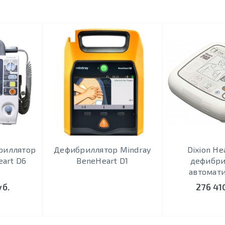
риллятор
Дефибриллятор Mindray
Dixion He
eart D6
BeneHeart D1
дефибри
автомат
уб.
276 41