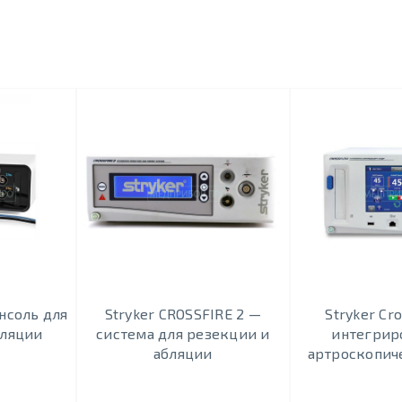
нсоль для
Stryker CROSSFIRE 2 —
Stryker Cr
бляции
система для резекции и
интегрир
абляции
артроскопич