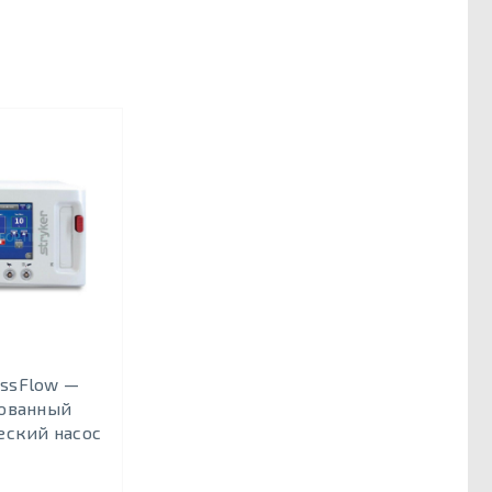
ossFlow —
ованный
еский насос