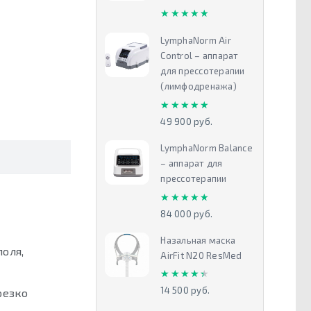
★★★★★
★★★★★
LymphaNorm Air
Control – аппарат
для прессотерапии
(лимфодренажа)
★★★★★
★★★★★
49 900 руб.
LymphaNorm Balance
– аппарат для
прессотерапии
★★★★★
★★★★★
84 000 руб.
Назальная маска
оля,
AirFit N20 ResMed
★★★★★
★★★★★
14 500 руб.
резко