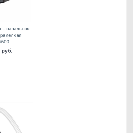
 – назальная
тралегкая
600
 руб.