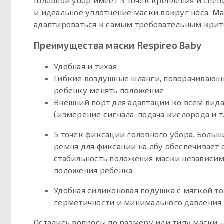
Головной убор имеет 5 точек крепления и спец
и идеальное уплотнение маски вокруг носа. М
адаптироваться к самым требовательным крит
Преимущества маски Respireo Baby
Удобная и тихая
Гибкие воздушные шланги, поворачивающи
ребенку менять положение
Внешний порт для адаптации ко всем вид
(измерение сигнала, подача кислорода и т.
5 точек фиксации головного убора. Больш
ремня для фиксации на лбу обеспечивает
стабильность положения маски независим
положения ребенка
Удобная силиконовая подушка с мягкой то
герметичности и минимального давления 
Остались вопросы по размеру или типу маски –