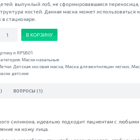
детей: выпуклый лоб, не сформировавшаяся переносица,
структура костей. Данная маска может использоваться к
и в стационаре.
Количество
В КОРЗИНУ
ртикул:
RPSB01
атегория:
Маски назальные
Метки:
Детская носовая маска
,
Маска для вентиляции легких
,
Мас
аски детские
)
ВОПРОСЫ (1)
кого силикона, идеально подходит пациентам с любыми
ление на кожу лица.