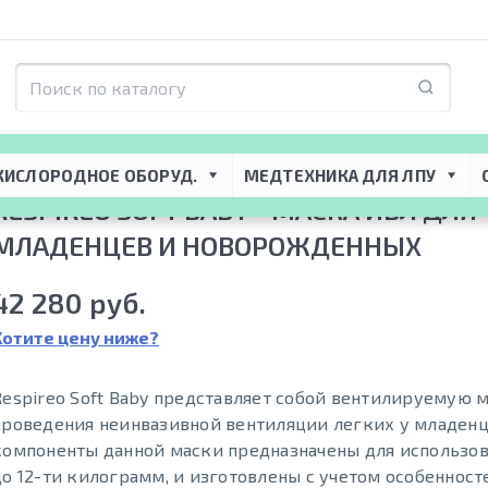
торная поддержка
 → 
Маски CPAP-BiPAP
 → 
Маски назальные
 → 
Respireo SO
КИСЛОРОДНОЕ ОБОРУД.
МЕДТЕХНИКА ДЛЯ ЛПУ
RESPIREO SOFT BABY - МАСКА ИВЛ ДЛЯ
МЛАДЕНЦЕВ И НОВОРОЖДЕННЫХ
42 280 руб.
Хотите цену ниже?
Respireo Soft Baby представляет собой вентилируемую 
проведения неинвазивной вентиляции легких у младенц
компоненты данной маски предназначены для использо
до 12-ти килограмм, и изготовлены с учетом особеннос