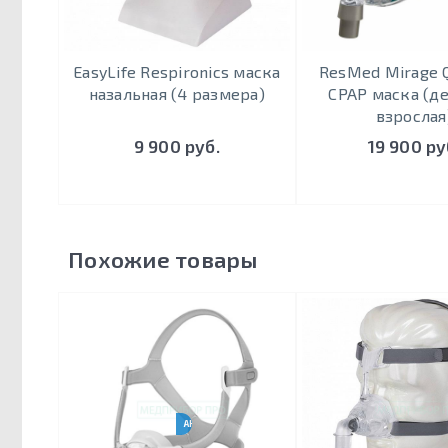
EasyLife Respironics маска
ResMed Mirage Q
назальная (4 размера)
CPAP маска (д
взрослая
9 900 руб.
19 900 ру
Похожие товары
АНАЛОГ RESMED N20