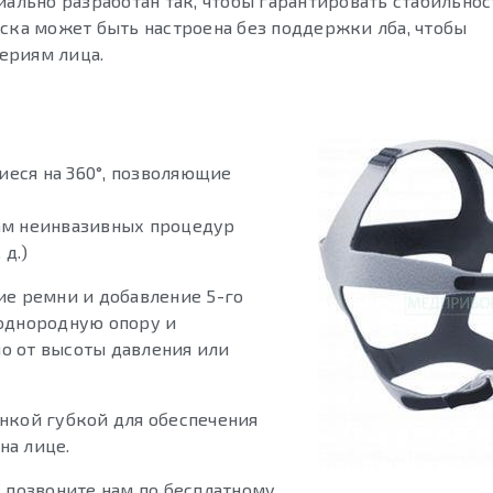
иально разработан так, чтобы гарантировать стабильно
аска может быть настроена без поддержки лба, чтобы
ериям лица.
еся на 360°, позволяющие
ам неинвазивных процедур
 д.)
ие ремни и добавление 5-го
 однородную опору и
о от высоты давления или
нкой губкой для обеспечения
на лице.
 позвоните нам по бесплатному