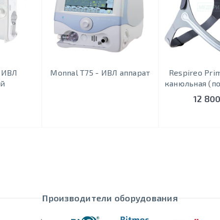
- ИВЛ
Monnal T75 - ИВЛ аппарат
Respireo Pri
ый
канюльная (п
12 800
Производители оборудования