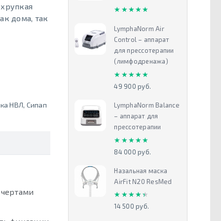
 хрупкая
★★★★★
★★★★★
ак дома, так
LymphaNorm Air
Control – аппарат
для прессотерапии
(лимфодренажа)
★★★★★
★★★★★
49 900 руб.
ка НВЛ
,
Сипап
LymphaNorm Balance
– аппарат для
прессотерапии
★★★★★
★★★★★
84 000 руб.
Назальная маска
AirFit N20 ResMed
 чертами
★★★★★
★★★★★
14 500 руб.