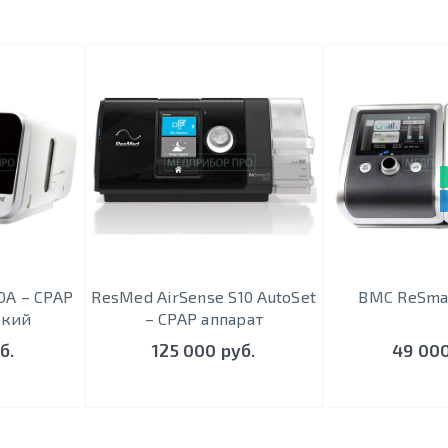
ИЙ ВЫБОР
0A – CPAP
ResMed AirSense S10 AutoSet
BMC ReSmar
ский
– CPAP аппарат
б.
125 000 руб.
49 000