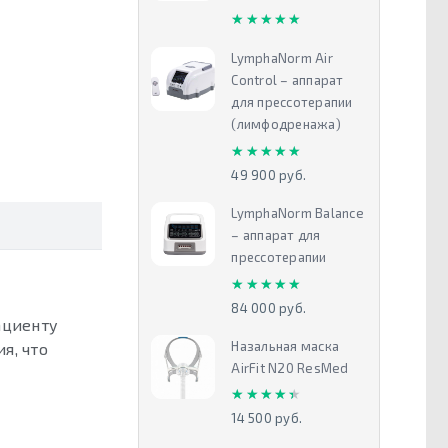
★★★★★
★★★★★
LymphaNorm Air
Control – аппарат
для прессотерапии
(лимфодренажа)
★★★★★
★★★★★
49 900 руб.
LymphaNorm Balance
– аппарат для
прессотерапии
★★★★★
★★★★★
84 000 руб.
ациенту
Назальная маска
я, что
AirFit N20 ResMed
★★★★★
★★★★★
14 500 руб.