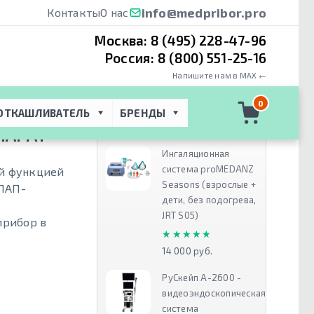
info@medpribor.pro
Контакты
О нас
Москва:
8 (495) 228-47-96
Россия:
8 (800) 551-25-16
Напишите нам в MAX ←
кий СИПАП
 → 
0
ОТКАШЛИВАТЕЛЬ
БРЕНДЫ
Рекомендуем
ПАРАТ
Ингаляционная
система proMEDANZ
ой функцией
Seasons (взрослые +
ИПАП-
дети, без подогрева,
JRT S05)
прибор в
★★★★★
★★★★★
14 000 руб.
РуСкейп А-2600 -
видеоэндоскопическая
система