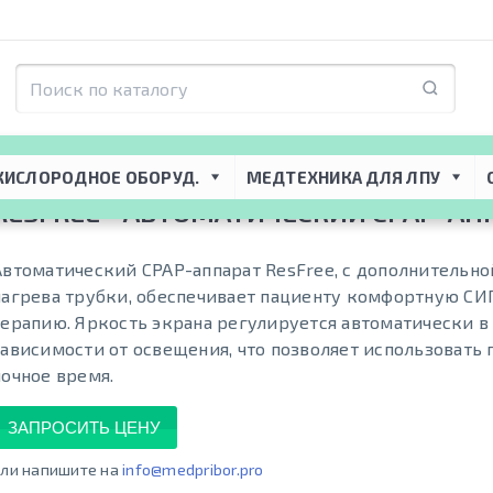
торная поддержка
 → 
CPAP-BiPAP приборы
 → 
CPAP аппараты
 → 
Автоматичес
КИСЛОРОДНОЕ ОБОРУД.
МЕДТЕХНИКА ДЛЯ ЛПУ
RESFREE - АВТОМАТИЧЕСКИЙ CPAP-АП
Автоматический CPAP-аппарат ResFree, с дополнительн
нагрева трубки, обеспечивает пациенту комфортную С
терапию. Яркость экрана регулируется автоматически в
зависимости от освещения, что позволяет использовать 
ночное время.
ЗАПРОСИТЬ ЦЕНУ
ли напишите на
info@medpribor.pro