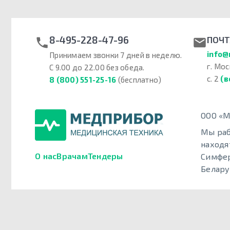
8-495-228-47-96
ПОЧТ
info@
Принимаем звонки 7 дней в неделю.
г. Мос
С 9.00 до 22.00 без обеда.
с. 2
(в
8 (800) 551-25-16
(бесплатно)
ООО «М
Мы раб
находя
О нас
Врачам
Тендеры
Симфер
Белару