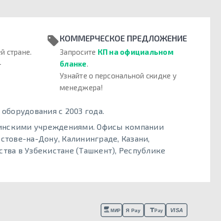
КОММЕРЧЕСКОЕ ПРЕДЛОЖЕНИЕ
й стране.
Запросите
КП на официальном
–
бланке
.
Узнайте о персональной скидке у
менеджера!
борудования с 2003 года.
цинскими учреждениями. Офисы компании
стове-на-Дону, Калининграде, Казани,
тва в Узбекистане (Ташкент), Республике
VISA
Я Pay
МИР
Pay