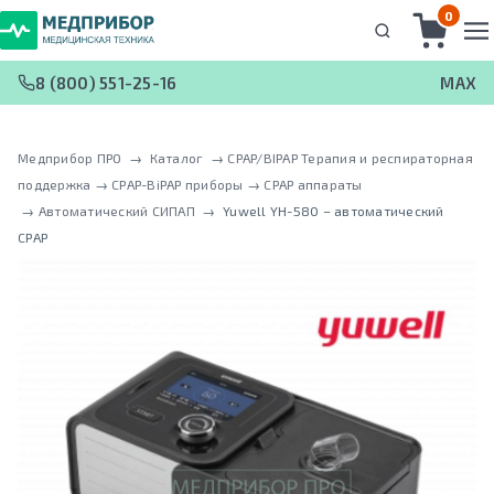
0
8 (800) 551-25-16
MAX
Медприбор ПРО
 → 
Каталог
 → 
CPAP/BIPAP Терапия и респираторная
поддержка
 → 
CPAP-BiPAP приборы
 → 
CPAP аппараты
 → 
Автоматический СИПАП
 → 
Yuwell YH-580 – автоматический
CPAP