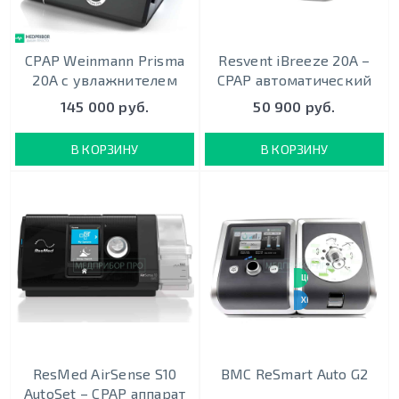
CPAP Weinmann Prisma
Resvent iBreeze 20A –
20A c увлажнителем
CPAP автоматический
145 000 руб.
50 900 руб.
В КОРЗИНУ
В КОРЗИНУ
ЦЕНА-КАЧЕСТВО
ХИТ ПРОДАЖ
ResMed AirSense S10
BMC ReSmart Auto G2
AutoSet – CPAP аппарат