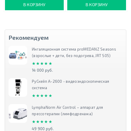
В КОРЗИНУ
В КОРЗИНУ
Рекомендуем
Ингаляционная система proMEDANZ Seasons
(взрослые + дети, без подогрева, JRT S05)
★★★★★
★★★★★
14 000 руб.
РуСкейп А-2600 - видеоэндоскопическая
система
★★★★★
★★★★★
LymphaNorm Air Control – аппарат для
прессотерапии (лимфодренажа)
★★★★★
★★★★★
49 900 руб.