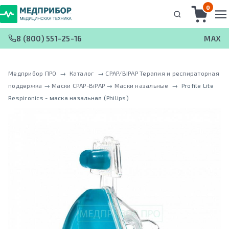
0
8 (800) 551-25-16
MAX
Медприбор ПРО
 → 
Каталог
 → 
CPAP/BIPAP Терапия и респираторная
поддержка
 → 
Маски CPAP-BiPAP
 → 
Маски назальные
 → 
Profile Lite
Respironics - маска назальная (Philips)