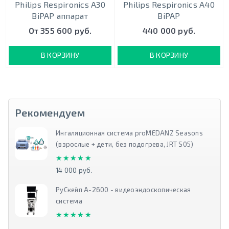
Philips Respironics A30
Philips Respironics A40
BiPAP аппарат
BiPAP
От 355 600 руб.
440 000 руб.
В КОРЗИНУ
В КОРЗИНУ
Рекомендуем
Ингаляционная система proMEDANZ Seasons
(взрослые + дети, без подогрева, JRT S05)
★★★★★
★★★★★
14 000 руб.
РуСкейп А-2600 - видеоэндоскопическая
система
★★★★★
★★★★★