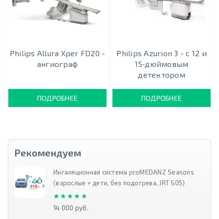
Philips Allura Xper FD20 -
Philips Azurion 3 - c 12 и
ангиограф
15‑дюймовым
детектором
ПОДРОБНЕЕ
ПОДРОБНЕЕ
Рекомендуем
Ингаляционная система proMEDANZ Seasons
(взрослые + дети, без подогрева, JRT S05)
★★★★★
★★★★★
14 000 руб.