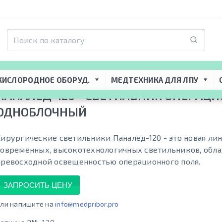
я ЛПУ
 → 
Хирургическое оборудование
 → 
Операционные светильники
 → 
П
перационный одноблочный
КИСЛОРОДНОЕ ОБОРУД.
МЕДТЕХНИКА ДЛЯ ЛПУ
ПАНАЛЕД-120 - СВЕТИЛЬНИК ОПЕРАЦ
ОДНОБЛОЧНЫЙ
Хирургические светильники Паналед-120 - это новая ли
современных, высокотехнологичных светильников, об
превосходной освещенностью операционного поля.
ЗАПРОСИТЬ ЦЕНУ
ли напишите на
info@medpribor.pro