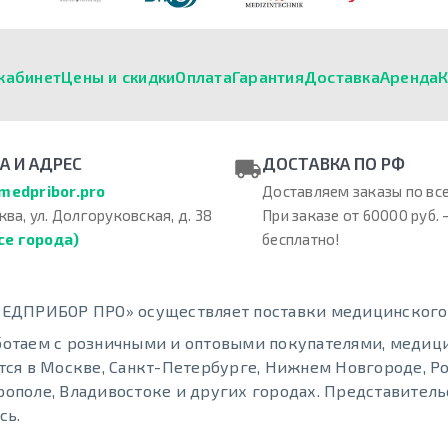
кабинет
Цены и скидки
Оплата
Гарантия
Доставка
Аренда
К
А И АДРЕС
ДОСТАВКА ПО РФ
medpribor.pro
Доставляем заказы по все
ква, ул. Долгоруковская, д. 38
При заказе от 60000 руб. 
се города)
бесплатно!
ЕДПРИБОР ПРО» осуществляет поставки медицинского о
отаем с розничными и оптовыми покупателями, меди
тся в Москве, Санкт-Петербурге, Нижнем Новгороде, Ро
ополе, Владивостоке и других городах. Представительс
сь.