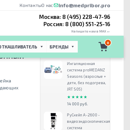
info@medpribor.pro
Контакты
О нас
Москва:
8 (495) 228-47-96
Россия:
8 (800) 551-25-16
Напишите нам в MAX ←
отолочные
0
ОТКАШЛИВАТЕЛЬ
БРЕНДЫ
Рекомендуем
ИОННЫЙ
Ингаляционная
система proMEDANZ
Seasons (взрослые +
нейка
дети, без подогрева,
ладающих
JRT S05)
★★★★★
★★★★★
14 000 руб.
РуСкейп А-2600 -
видеоэндоскопическая
система