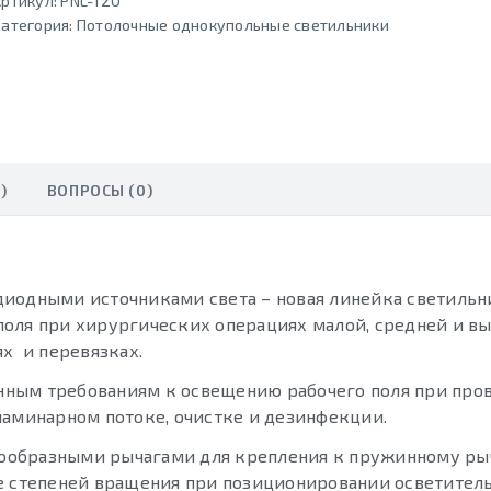
ртикул:
PNL-120
атегория:
Потолочные однокупольные светильники
)
ВОПРОСЫ (0)
диодными источниками света – новая линейка светильн
поля при хирургических операциях малой, средней и в
х и перевязках.
ным требованиям к освещению рабочего поля при про
ламинарном потоке, очистке и дезинфекции.
ообразными рычагами для крепления к пружинному ры
е степеней вращения при позиционировании осветитель