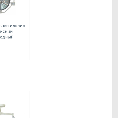
- светильник
нский
иодный