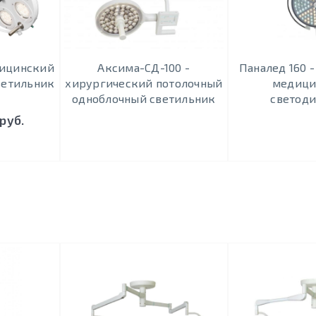
дицинский
Аксима-СД-100 -
Паналед 160 
ветильник
хирургический потолочный
медици
одноблочный светильник
светод
руб.