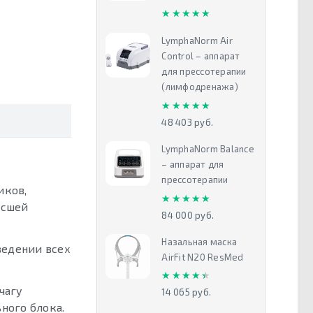
★★★★★
★★★★★
LymphaNorm Air
Control – аппарат
для прессотерапии
(лимфодренажа)
★★★★★
★★★★★
48 403 руб.
LymphaNorm Balance
– аппарат для
прессотерапии
иков,
★★★★★
★★★★★
ысшей
84 000 руб.
Назальная маска
ведении всех
AirFit N20 ResMed
★★★★★
★★★★★
чагу
14 065 руб.
ного блока.