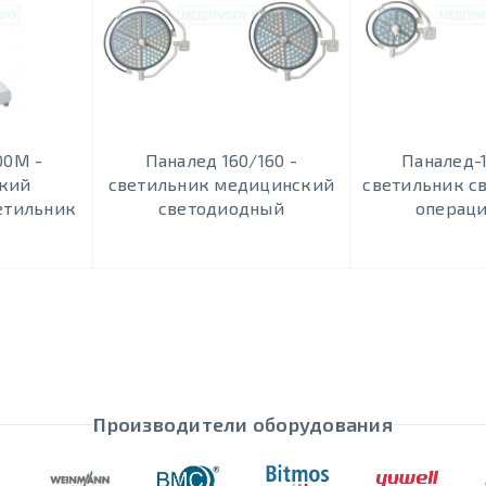
00М -
Паналед 160/160 -
Паналед-1
кий
светильник медицинский
светильник с
етильник
светодиодный
операц
Производители оборудования