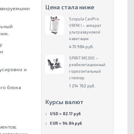
Цена стала ниже
лавируемыми
Scopula CaviPro
VRFM I – аппарат
льный
ультразвуковой
ник.
кавитации
у
470 984 руб.
ки
SPIRIT MS300 –
реабилитационный
усировки и
горизонтальный
степпер
1 214 762 руб.
ого блока
Курсы валют
USD = 82.17 руб
EUR = 94.84 руб
ментов;
м затенении