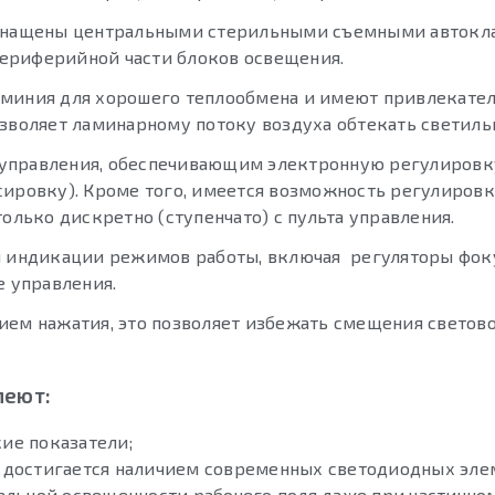
 оснащены центральными стерильными съемными авток
ериферийной части блоков освещения.
юминия для хорошего теплообмена и имеют привлекате
озволяет ламинарному потоку воздуха обтекать светиль
 управления, обеспечивающим электронную регулировк
сировку). Кроме того, имеется возможность регулиров
олько дискретно (ступенчато) с пульта управления.
ой индикации режимов работы, включая регуляторы фок
е управления.
ием нажатия, это позволяет избежать смещения светов
меют:
ие показатели;
 достигается наличием современных светодиодных эле
альной освещенности рабочего поля даже при частично