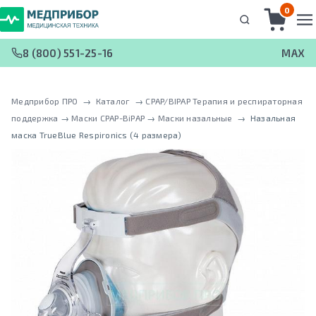
0
8 (800) 551-25-16
MAX
Медприбор ПРО
 → 
Каталог
 → 
CPAP/BIPAP Терапия и респираторная
поддержка
 → 
Маски CPAP-BiPAP
 → 
Маски назальные
 → 
Назальная
маска TrueBlue Respironics (4 размера)