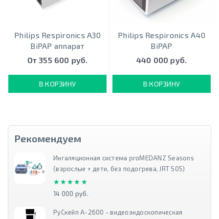
Philips Respironics A30
Philips Respironics A40
BiPAP аппарат
BiPAP
От 355 600 руб.
440 000 руб.
В КОРЗИНУ
В КОРЗИНУ
Рекомендуем
Ингаляционная система proMEDANZ Seasons
(взрослые + дети, без подогрева, JRT S05)
★★★★★
★★★★★
14 000 руб.
РуСкейп А-2600 - видеоэндоскопическая