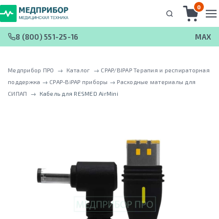
0
8 (800) 551-25-16
MAX
Медприбор ПРО
 → 
Каталог
 → 
CPAP/BIPAP Терапия и респираторная
поддержка
 → 
CPAP-BiPAP приборы
 → 
Расходные материалы для
СИПАП
 → 
Кабель для RESMED AirMini