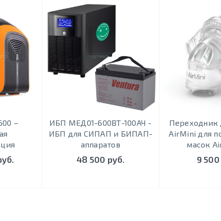
600 –
ИБП МЕД01-600ВТ-100АЧ -
Переходник 
ая
ИБП для СИПАП и БИПАП-
AirMini для 
нция
аппаратов
масок Ai
руб.
48 500 руб.
9 500