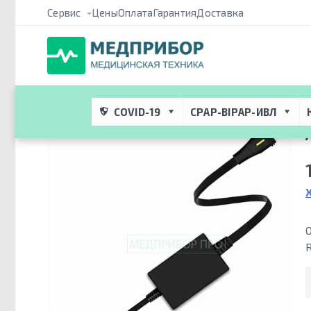
Сервис
Цены
Оплата
Гарантия
Доставка
Медприбор ПРО
 → 
Каталог
 → 
CPAP/BIPAP Терапия и респира
зарядка с портом Type-C
COVID-19
CPAP-BIPAP-ИВЛ