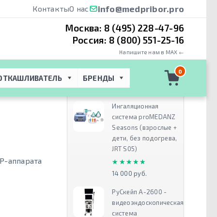
info@medpribor.pro
Контакты
О нас
Москва:
8 (495) 228-47-96
Россия:
8 (800) 551-25-16
Напишите нам в MAX ←
ПАП
 → 
AirMini
0
ОТКАШЛИВАТЕЛЬ
БРЕНДЫ
Рекомендуем
Ингаляционная
система proMEDANZ
Seasons (взрослые +
дети, без подогрева,
JRT S05)
P-аппарата
★★★★★
★★★★★
14 000 руб.
РуСкейп А-2600 -
видеоэндоскопическая
система