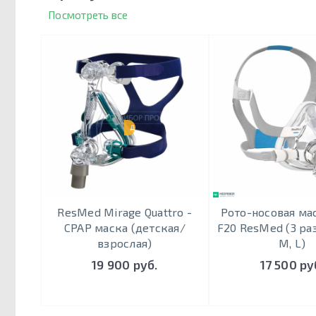
Посмотреть все
ДЕТСКАЯ
ResMed Mirage Quattro -
Рото-носовая мас
CPAP маска (детская/
F20 ResMed (3 раз
взрослая)
М, L)
19 900 руб.
17 500 ру