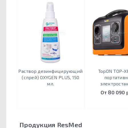
Раствор дезинфицирующий
TopON TOP-X
(спрей) OXYGEN PLUS, 150
портативн
мл.
электроста
От 80 090 
Продукция ResMed