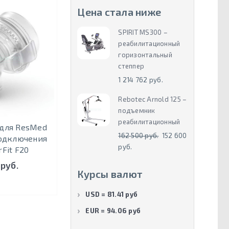
Цена стала ниже
SPIRIT MS300 –
реабилитационный
горизонтальный
степпер
1 214 762 руб.
Rebotec Arnold 125 –
подъемник
реабилитационный
для ResMed
162 500 руб.
152 600
подключения
руб.
rFit F20
 руб.
Курсы валют
USD = 81.41 руб
EUR = 94.06 руб