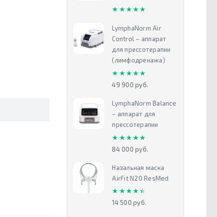
★★★★★
★★★★★
LymphaNorm Air
Control – аппарат
для прессотерапии
(лимфодренажа)
★★★★★
★★★★★
49 900 руб.
LymphaNorm Balance
– аппарат для
прессотерапии
★★★★★
★★★★★
84 000 руб.
Назальная маска
AirFit N20 ResMed
★★★★★
★★★★★
14 500 руб.