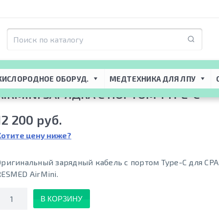
торная поддержка
 → 
CPAP-BiPAP приборы
 → 
Расходные материалы для СИ
КИСЛОРОДНОЕ ОБОРУД.
МЕДТЕХНИКА ДЛЯ ЛПУ
AIRMINI ЗАРЯДКА С ПОРТОМ TYPE-C
12 200 руб.
Хотите цену ниже?
Оригинальный зарядный кабель с портом Type-C для CPA
RESMED AirMini.
Количество
В КОРЗИНУ