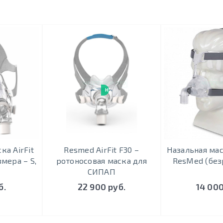
НОВИНКА
ка AirFit
Resmed AirFit F30 –
Назальная мас
мера – S,
ротоносовая маска для
ResMed (без
СИПАП
б.
22 900 руб.
14 000