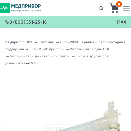
0
8 (800) 551-25-16
MAX
Медприбор ПРО
 → 
Каталог
 → 
CPAP/BIPAP Терапия и респираторная
поддержка
 → 
CPAP-BiPAP приборы
 → 
Увлажнители для ИВЛ
 → 
Увлажнители дыхательной смеси
 → 
Гибкие трубки для
увлажнителей VADI