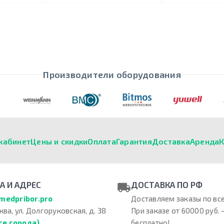
Производители оборудования
кабинет
Цены и скидки
Оплата
Гарантия
Доставка
Аренда
К
А И АДРЕС
ДОСТАВКА ПО РФ
medpribor.pro
Доставляем заказы по все
ква, ул. Долгоруковская, д. 38
При заказе от 60000 руб. 
се города)
бесплатно!