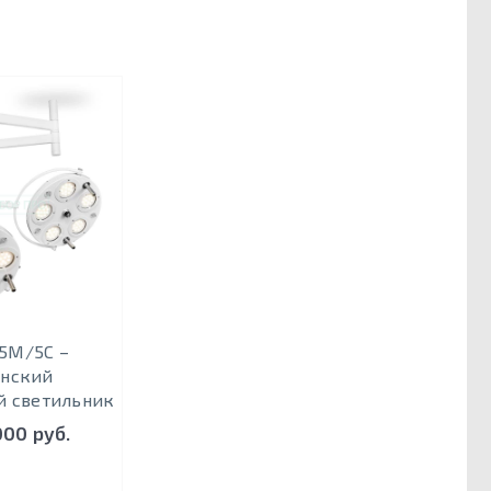
 5М/5С –
нский
й светильник
000 руб.