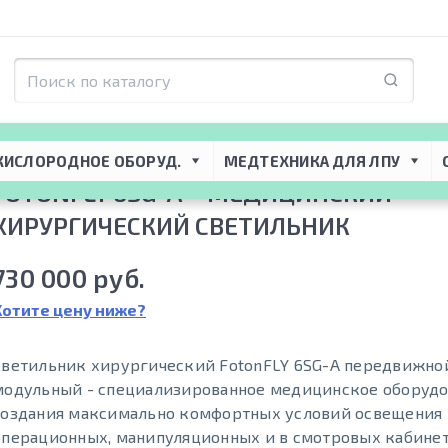
я ЛПУ
 → 
Хирургическое оборудование
 → 
Операционные светильники
 → 
П
 светильник
КИСЛОРОДНОЕ ОБОРУД.
МЕДТЕХНИКА ДЛЯ ЛПУ
FOTONFLY 6SG-А – МЕДИЦИНСКИЙ
ХИРУРГИЧЕСКИЙ СВЕТИЛЬНИК
730 000 руб.
Хотите цену ниже?
Светильник хирургический FotonFLY 6SG-A передвижно
модульный - специализированное медицинское оборудо
создания максимально комфортных условий освещения 
операционных, манипуляционных и в смотровых кабинет