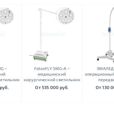
MG –
FotonFLY 5MG-А –
ЭМАЛЕД 
кий
медицинский
операционный
ветильник
хирургический светильник
передв
руб.
От 535 000 руб.
От 130 0