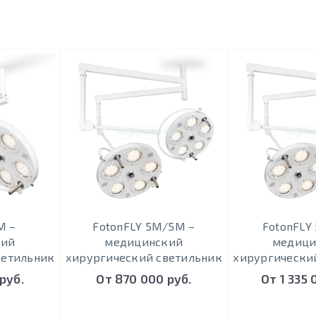
М –
FotonFLY 5М/5М –
FotonFLY
кий
медицинский
медици
ветильник
хирургический светильник
хирургически
руб.
От 870 000 руб.
От 1 335 