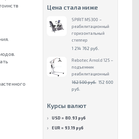
тоинств
Цена стала ниже
SPIRIT MS300 –
реабилитационный
горизонтальный
ния.
степпер
1 214 762 руб.
иодов.
Rebotec Arnold 125 –
вать
подъемник
реабилитационный
162 500 руб.
152 600
настенного
руб.
Курсы валют
USD = 80.93 руб
EUR = 93.19 руб