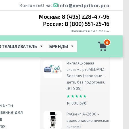
info@medpribor.pro
Контакты
О нас
Москва:
8 (495) 228-47-96
Россия:
8 (800) 551-25-16
Напишите нам в MAX ←
ередвижные
0
ОТКАШЛИВАТЕЛЬ
БРЕНДЫ
Рекомендуем
Ингаляционная
система proMEDANZ
Seasons (взрослые +
дети, без подогрева,
JRT S05)
★★★★★
★★★★★
14 000 руб.
й 6-ти
вание для
РуСкейп А-2600 -
в
видеоэндоскопическая
ах.
система