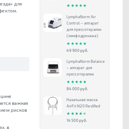
езда» для
★★★★★
★★★★★
фектом.
LymphaNorm Air
Control – аппарат
для прессотерапии
(лимфодренажа)
★★★★★
★★★★★
49 900 руб.
LymphaNorm Balance
– аппарат для
прессотерапии
★★★★★
★★★★★
84 000 руб.
ицине
Назальная маска
ается важная
AirFit N20 ResMed
нием рисков
★★★★★
★★★★★
14 500 руб.
х, в