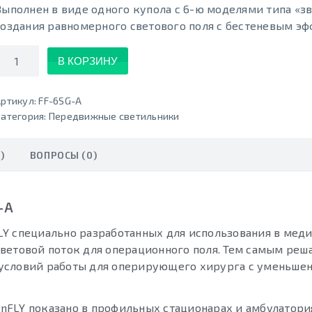
Выполнен в виде одного купола с 6-ю моделями типа «зв
создания равномерного светового поля с бестеневым эф
Количество
В КОРЗИНУ
ртикул:
FF-6SG-А
атегория:
Передвижные светильники
)
ВОПРОСЫ (0)
-А
LY специально разработанных для использования в мед
ветовой поток для операционного поля. Тем самым реш
условий работы для оперирующего хирурга с уменьше
FLY показано в профильных стационарах и амбулатория