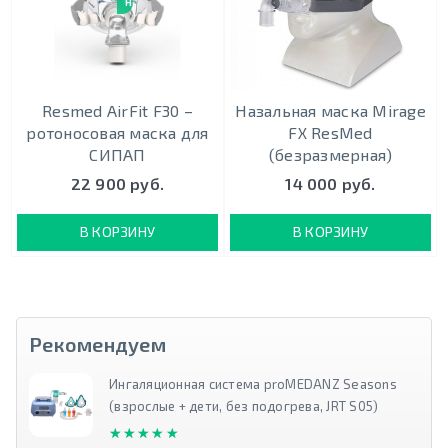
НОВИНКА
Resmed AirFit F30 –
Назальная маска Mirage
ротоносовая маска для
FX ResMed
СИПАП
(безразмерная)
22 900 руб.
14 000 руб.
В КОРЗИНУ
В КОРЗИНУ
Рекомендуем
Ингаляционная система proMEDANZ Seasons
(взрослые + дети, без подогрева, JRT S05)
★★★★★
★★★★★