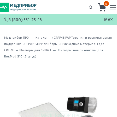
0
8 (800) 551-25-16
MAX
Медприбор ПРО
 → 
Каталог
 → 
CPAP/BIPAP Терапия и респираторная
поддержка
 → 
CPAP-BiPAP приборы
 → 
Расходные материалы для
СИПАП
 → 
Фильтры для СИПАП
 → 
Фильтры тонкой очистки для
ResMed S10 (5 штук)