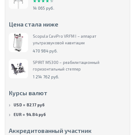
★★★★★
★★★★★
14 065 руб.
Цена стала ниже
Scopula CaviPro VRFM I – аппарат
ультразвуковой кавитации
470 984 руб.
SPIRIT MS300 – реабилитационный
горизонтальный степпер
1 214 762 руб.
Курсы валют
USD = 82.17 руб
EUR = 94.84 руб
Аккредитованный участник