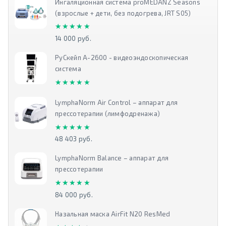
Ингаляционная система proMEDANZ Seasons
(взрослые + дети, без подогрева, JRT S05)
★★★★★
★★★★★
14 000 руб.
РуСкейп А-2600 - видеоэндоскопическая
система
★★★★★
★★★★★
LymphaNorm Air Control – аппарат для
прессотерапии (лимфодренажа)
★★★★★
★★★★★
48 403 руб.
LymphaNorm Balance – аппарат для
прессотерапии
★★★★★
★★★★★
84 000 руб.
Назальная маска AirFit N20 ResMed