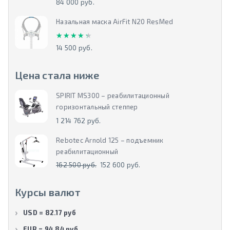
84 000 руб.
Назальная маска AirFit N20 ResMed
★★★★★
★★★★★
14 500 руб.
Цена стала ниже
SPIRIT MS300 – реабилитационный
горизонтальный степпер
1 214 762 руб.
Rebotec Arnold 125 – подъемник
реабилитационный
162 500 руб.
152 600 руб.
Курсы валют
USD = 82.17 руб
EUR = 94.84 руб