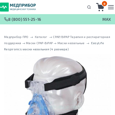
0
8 (800) 551-25-16
MAX
Медприбор ПРО
 → 
Каталог
 → 
CPAP/BIPAP Терапия и респираторная
поддержка
 → 
Маски CPAP-BiPAP
 → 
Маски назальные
 → 
EasyLife
Respironics маска назальная (4 размера)