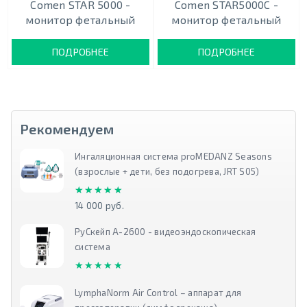
Comen STAR 5000 -
Comen STAR5000C -
монитор фетальный
монитор фетальный
ПОДРОБНЕЕ
ПОДРОБНЕЕ
Рекомендуем
Ингаляционная система proMEDANZ Seasons
(взрослые + дети, без подогрева, JRT S05)
★★★★★
★★★★★
14 000 руб.
РуСкейп А-2600 - видеоэндоскопическая
система
★★★★★
★★★★★
LymphaNorm Air Control – аппарат для