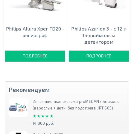
Philips Allura Xper FD20 -
Philips Azurion 3 - c 12 и
ангиограф
15‑дюймовым
детектором
ПОДРОБНЕЕ
ПОДРОБНЕЕ
Рекомендуем
Ингаляционная система proMEDANZ Seasons
(взрослые + дети, без подогрева, JRT S05)
★★★★★
★★★★★
14 000 руб.