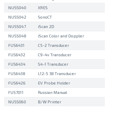
NUSS040
XRES
NUSS042
SonoCT
NUSS047
iScan 2D
NUSS048
iScan Color and Doppler
FUS6431
C5-2 Transducer
FUS6432
C9-4v Transducer
FUS6434
S4-1 Transducer
FUS6438
L12-5 38 Transducer
FUS6426
EV Probe Holder
FUS7011
Russian Manual
NUSS060
B/W Printer