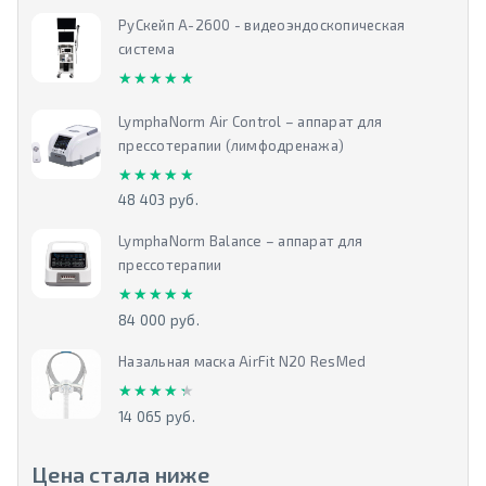
РуСкейп А-2600 - видеоэндоскопическая
система
★★★★★
★★★★★
LymphaNorm Air Control – аппарат для
прессотерапии (лимфодренажа)
★★★★★
★★★★★
48 403 руб.
LymphaNorm Balance – аппарат для
прессотерапии
★★★★★
★★★★★
84 000 руб.
Назальная маска AirFit N20 ResMed
★★★★★
★★★★★
14 065 руб.
Цена стала ниже